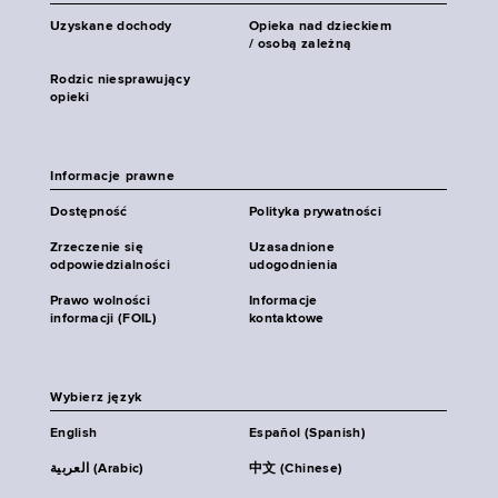
Uzyskane dochody
Opieka nad dzieckiem
/ osobą zależną
Rodzic niesprawujący
opieki
Informacje prawne
Dostępność
Polityka prywatności
Zrzeczenie się
Uzasadnione
odpowiedzialności
udogodnienia
Prawo wolności
Informacje
informacji (FOIL)
kontaktowe
Wybierz język
English
Español (Spanish)
العربية (Arabic)
中文 (Chinese)