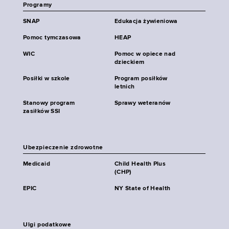
Programy
SNAP
Edukacja żywieniowa
Pomoc tymczasowa
HEAP
WIC
Pomoc w opiece nad
dzieckiem
Posiłki w szkole
Program posiłków
letnich
Stanowy program
Sprawy weteranów
zasiłków SSI
Ubezpieczenie zdrowotne
Medicaid
Child Health Plus
(CHP)
EPIC
NY State of Health
Ulgi podatkowe