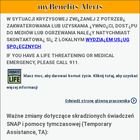
myBenefits Alerts
W SYTUACJI KRYZYSOWEJ ZWI¿ZANEJ Z POTRZEB¿
ZAKWATEROWANIA LUB UZYSKANIA ¿YWNO¿CI, DOST¿PU
DO MEDIÓW LUB OGRZEWANIA NALE¿Y NATYCHMIAST
SKONTAKTOWA¿ SI¿ Z LOKALNYM
WYDZIA¿EM US¿UG
SPO¿ECZNYCH
.
IF YOU HAVE A LIFE THREATENING OR MEDICAL
EMERGENCY, PLEASE CALL 911.
Masz moc, aby darować komuś życie. Kliknij tutaj, aby uzyskać
więcej informacji
Odwiedź stronę główną pracownika
Ważne zmiany dotyczące skradzionych świadczeń
SNAP i pomocy tymczasowej (Temporary
Assistance, TA):