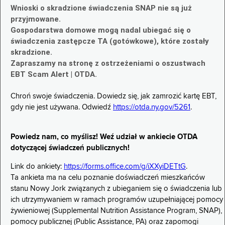
Wnioski o skradzione świadczenia SNAP nie są już
przyjmowane.
Gospodarstwa domowe mogą nadal ubiegać się o
świadczenia zastępcze TA (gotówkowe), które zostały
skradzione.
Zapraszamy na stronę z ostrzeżeniami o oszustwach
EBT Scam Alert | OTDA.
Chroń swoje świadczenia. Dowiedz się, jak zamrozić kartę EBT,
gdy nie jest używana. Odwiedź
https://otda.ny.gov/5261
.
Powiedz nam, co myślisz! Weź udział w ankiecie OTDA
dotyczącej świadczeń publicznych!
Link do ankiety:
https://forms.office.com/g/iXXyiDETtG
.
Ta ankieta ma na celu poznanie doświadczeń mieszkańców
stanu Nowy Jork związanych z ubieganiem się o świadczenia lub
ich utrzymywaniem w ramach programów uzupełniającej pomocy
żywieniowej (Supplemental Nutrition Assistance Program, SNAP),
pomocy publicznej (Public Assistance, PA) oraz zapomogi