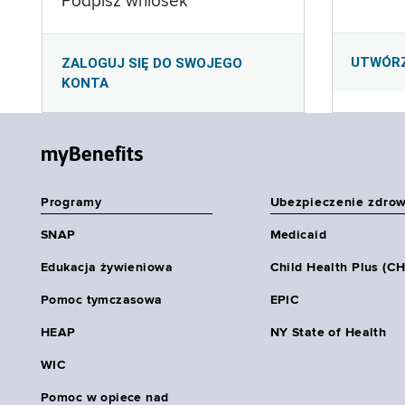
Podpisz wniosek
UTWÓR
ZALOGUJ SIĘ DO SWOJEGO
KONTA
myBenefits
Programy
Ubezpieczenie zdro
SNAP
Medicaid
Edukacja żywieniowa
Child Health Plus (C
Pomoc tymczasowa
EPIC
HEAP
NY State of Health
WIC
Pomoc w opiece nad