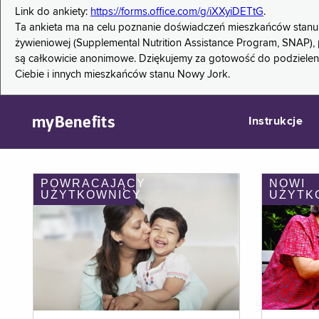
Link do ankiety:
https://forms.office.com/g/iXXyiDETtG
.
Ta ankieta ma na celu poznanie doświadczeń mieszkańców stanu
żywieniowej (Supplemental Nutrition Assistance Program, SNAP), 
są całkowicie anonimowe. Dziękujemy za gotowość do podzieleni
Ciebie i innych mieszkańców stanu Nowy Jork.
myBenefits
Instrukcje
POWRACAJĄCY
NOWI
UŻYTKOWNICY
UŻYTK