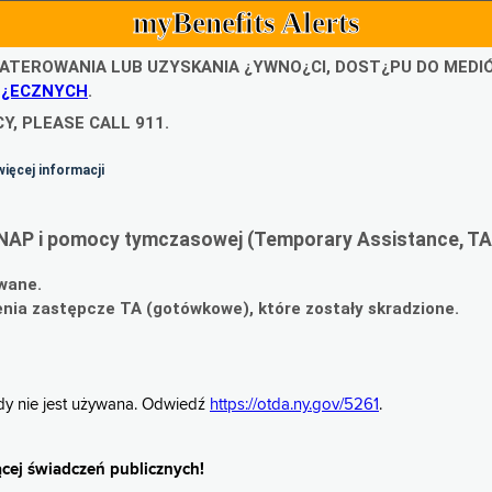
myBenefits Alerts
ATEROWANIA LUB UZYSKANIA ¿YWNO¿CI, DOST¿PU DO MED
O¿ECZNYCH
.
Y, PLEASE CALL 911.
więcej informacji
NAP i pomocy tymczasowej (Temporary Assistance, TA
wane.
ia zastępcze TA (gotówkowe), które zostały skradzione.
gdy nie jest używana. Odwiedź
https://otda.ny.gov/5261
.
cej świadczeń publicznych!