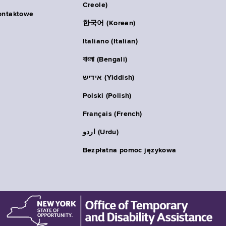
Creole)
ontaktowe
한국어 (Korean)
Italiano (Italian)
বাংলা (Bengali)
אידיש (Yiddish)
Polski (Polish)
Français (French)
اردو (Urdu)
Bezpłatna pomoc językowa