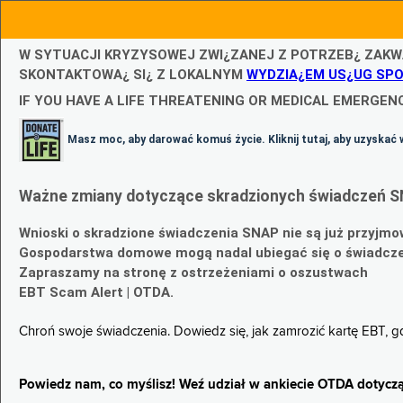
W SYTUACJI KRYZYSOWEJ ZWI¿ZANEJ Z POTRZEB¿ ZAKW
SKONTAKTOWA¿ SI¿ Z LOKALNYM
WYDZIA¿EM US¿UG SP
IF YOU HAVE A LIFE THREATENING OR MEDICAL EMERGENC
Masz moc, aby darować komuś życie. Kliknij tutaj, aby uzyskać 
Ważne zmiany dotyczące skradzionych świadczeń S
Wnioski o skradzione świadczenia SNAP nie są już przyjmo
Gospodarstwa domowe mogą nadal ubiegać się o świadczen
Zapraszamy na stronę z ostrzeżeniami o oszustwach
EBT Scam Alert | OTDA.
Chroń swoje świadczenia. Dowiedz się, jak zamrozić kartę EBT, 
Powiedz nam, co myślisz! Weź udział w ankiecie OTDA dotyczą