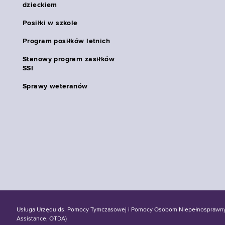
dzieckiem
Posiłki w szkole
Program posiłków letnich
Stanowy program zasiłków
SSI
Sprawy weteranów
Usługa Urzędu ds. Pomocy Tymczasowej i Pomocy Osobom Niepełnosprawnym S
Assistance, OTDA)