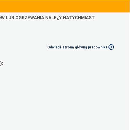
IÓW LUB OGRZEWANIA NALE¿Y NATYCHMIAST
Odwiedź stronę główną pracownika
):