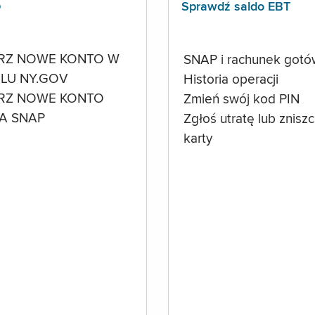
p
Sprawdź saldo EBT
RZ NOWE KONTO W
SNAP i rachunek got
LU NY.GOV
Historia operacji
RZ NOWE KONTO
Zmień swój kod PIN
A SNAP
Zgłoś utratę lub znisz
karty