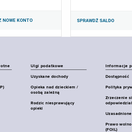
Z NOWE KONTO
SPRAWDŹ SALDO
wotne
Ulgi podatkowe
Informacje 
Uzyskane dochody
Dostępność
HP)
Opieka nad dzieckiem /
Polityka pry
osobą zależną
Zrzeczenie s
Rodzic niesprawujący
odpowiedzial
opieki
Uzasadnione
Prawo wolnoś
(FOIL)