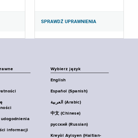
SPRAWDŹ UPRAWNIENIA
prawne
Wybierz język
English
watności
Español (Spanish)
ię
العربية (Arabic)
ności
中文 (Chinese)
 udogodnienia
русский (Russian)
ci informacji
Kreyòl Ayisyen (Haitian-