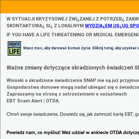
W SYTUACJI KRYZYSOWEJ ZWI¿ZANEJ Z POTRZEB¿ ZAKW
SKONTAKTOWA¿ SI¿ Z LOKALNYM
WYDZIA¿EM US¿UG SP
IF YOU HAVE A LIFE THREATENING OR MEDICAL EMERGENC
Masz moc, aby darować komuś życie. Kliknij tutaj, aby uzyskać 
Ważne zmiany dotyczące skradzionych świadczeń S
Wnioski o skradzione świadczenia SNAP nie są już przyjmo
Gospodarstwa domowe mogą nadal ubiegać się o świadczen
Zapraszamy na stronę z ostrzeżeniami o oszustwach
EBT Scam Alert | OTDA.
Chroń swoje świadczenia. Dowiedz się, jak zamrozić kartę EBT, 
Powiedz nam, co myślisz! Weź udział w ankiecie OTDA dotyczą