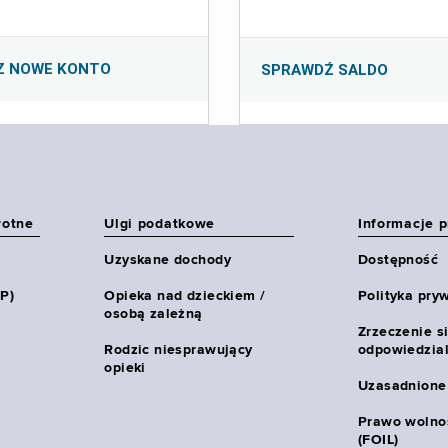
Z NOWE KONTO
SPRAWDŹ SALDO
wotne
Ulgi podatkowe
Informacje 
Uzyskane dochody
Dostępność
HP)
Opieka nad dzieckiem /
Polityka pry
osobą zależną
Zrzeczenie s
Rodzic niesprawujący
odpowiedzial
opieki
Uzasadnione
Prawo wolnoś
(FOIL)