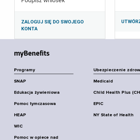
Podpisz wniosek
UTWÓR
ZALOGUJ SIĘ DO SWOJEGO
KONTA
myBenefits
Programy
Ubezpieczenie zdro
SNAP
Medicaid
Edukacja żywieniowa
Child Health Plus (C
Pomoc tymczasowa
EPIC
HEAP
NY State of Health
WIC
Pomoc w opiece nad