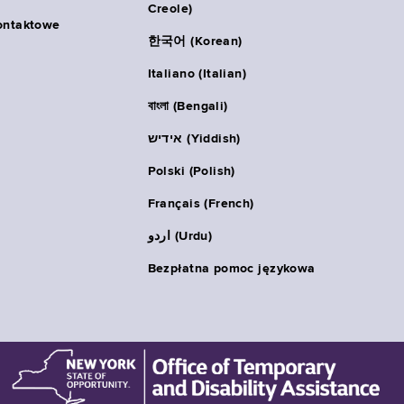
Creole)
ontaktowe
한국어 (Korean)
Italiano (Italian)
বাংলা (Bengali)
אידיש (Yiddish)
Polski (Polish)
Français (French)
اردو (Urdu)
Bezpłatna pomoc językowa