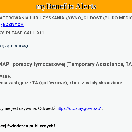
myBenefits Alerts
ATEROWANIA LUB UZYSKANIA ¿YWNO¿CI, DOST¿PU DO MED
O¿ECZNYCH
.
Y, PLEASE CALL 911.
więcej informacji
NAP i pomocy tymczasowej (Temporary Assistance, TA
wane.
ia zastępcze TA (gotówkowe), które zostały skradzione.
gdy nie jest używana. Odwiedź
https://otda.ny.gov/5261
.
cej świadczeń publicznych!