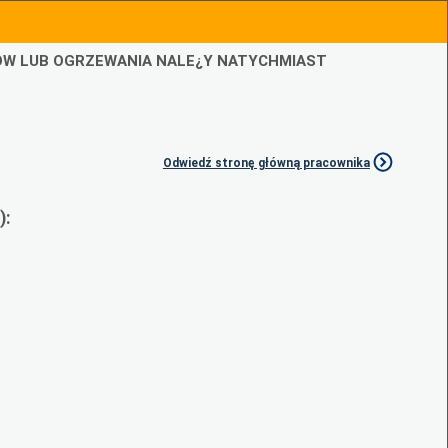
IÓW LUB OGRZEWANIA NALE¿Y NATYCHMIAST
Odwiedź stronę główną pracownika
):