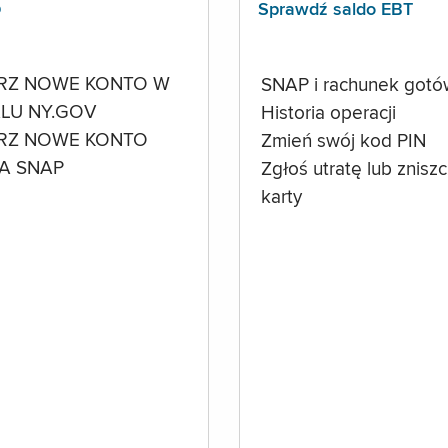
p
Sprawdź saldo EBT
RZ NOWE KONTO W
SNAP i rachunek got
LU NY.GOV
Historia operacji
RZ NOWE KONTO
Zmień swój kod PIN
A SNAP
Zgłoś utratę lub znisz
karty