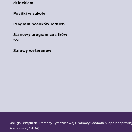
dzieckiem
Posiłki w szkole
Program posiłków letnich
Stanowy program zasiłków
SSI
Sprawy weteranów
Usługa Urzędu ds. Pomocy Tymczasowej i Pomocy Osobom Niepełnosprawnym S
Assistance, OTDA)