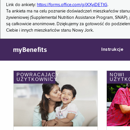
Link do ankiety:
https://forms.office.com/g/iXXyiDETtG
.
Ta ankieta ma na celu poznanie doświadczeń mieszkańców stanu
żywieniowej (Supplemental Nutrition Assistance Program, SNAP), 
są całkowicie anonimowe. Dziękujemy za gotowość do podzieleni
Ciebie i innych mieszkańców stanu Nowy Jork.
myBenefits
Instrukcje
POWRACAJĄCY
NOWI
UŻYTKOWNICY
UŻYTK