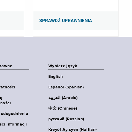
SPRAWDŹ UPRAWNIENIA
prawne
Wybierz język
English
watności
Español (Spanish)
ię
العربية (Arabic)
ności
中文 (Chinese)
 udogodnienia
русский (Russian)
ci informacji
Kreyòl Ayisyen (Haitian-