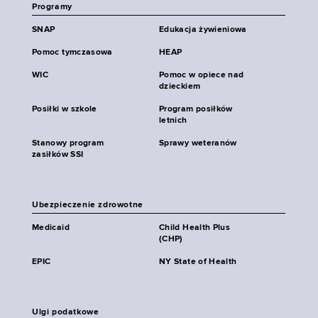
Programy
SNAP
Edukacja żywieniowa
Pomoc tymczasowa
HEAP
WIC
Pomoc w opiece nad
dzieckiem
Posiłki w szkole
Program posiłków
letnich
Stanowy program
Sprawy weteranów
zasiłków SSI
Ubezpieczenie zdrowotne
Medicaid
Child Health Plus
(CHP)
EPIC
NY State of Health
Ulgi podatkowe