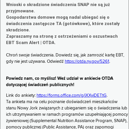
Wnioski o skradzione świadczenia SNAP nie są już
przyjmowane.
Gospodarstwa domowe mogą nadal ubiegać się o
świadczenia zastępcze TA (gotówkowe), które zostały
skradzione.
Zapraszamy na stronę z ostrzeżeniami o oszustwach
EBT Scam Alert | OTDA.
Chroń swoje świadczenia. Dowiedz się, jak zamrozić kartę EBT,
gdy nie jest używana. Odwiedź
https://otda.ny.gov/5261
.
Powiedz nam, co myślisz! Weź udział w ankiecie OTDA
dotyczącej świadczeń publicznych!
Link do ankiety:
https://forms.office.com/g/iXXyiDETtG
.
Ta ankieta ma na celu poznanie doświadczeń mieszkańców
stanu Nowy Jork związanych z ubieganiem się o świadczenia lub
ich utrzymywaniem w ramach programów uzupełniającej pomocy
żywieniowej (Supplemental Nutrition Assistance Program, SNAP),
pomocy publicznej (Public Assistance, PA) oraz zapomogi