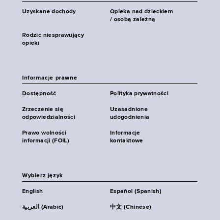
Uzyskane dochody
Opieka nad dzieckiem
/ osobą zależną
Rodzic niesprawujący
opieki
Informacje prawne
Dostępność
Polityka prywatności
Zrzeczenie się
Uzasadnione
odpowiedzialności
udogodnienia
Prawo wolności
Informacje
informacji (FOIL)
kontaktowe
Wybierz język
English
Español (Spanish)
العربية (Arabic)
中文 (Chinese)