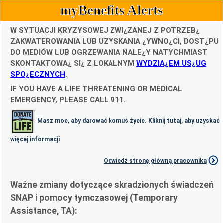
myBenefits Alerts
W SYTUACJI KRYZYSOWEJ ZWI¿ZANEJ Z POTRZEB¿
ZAKWATEROWANIA LUB UZYSKANIA ¿YWNO¿CI, DOST¿PU
DO MEDIÓW LUB OGRZEWANIA NALE¿Y NATYCHMIAST
SKONTAKTOWA¿ SI¿ Z LOKALNYM
WYDZIA¿EM US¿UG
SPO¿ECZNYCH
.
IF YOU HAVE A LIFE THREATENING OR MEDICAL
EMERGENCY, PLEASE CALL 911.
Masz moc, aby darować komuś życie. Kliknij tutaj, aby uzyskać
więcej informacji
Odwiedź stronę główną pracownika
Ważne zmiany dotyczące skradzionych świadczeń
SNAP i pomocy tymczasowej (Temporary
Assistance, TA):