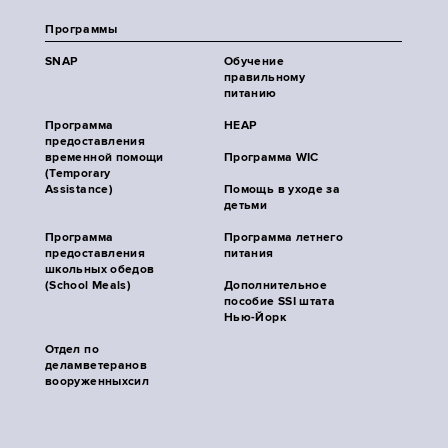
Программы
SNAP
Обучение
правильному
питанию
Программа
HEAP
предоставления
временной помощи
Программа WIC
(Temporary
Assistance)
Помощь в уходе за
детьми
Программа
Программа летнего
предоставления
питания
школьных обедов
(School Meals)
Дополнительное
пособие SSI штата
Нью-Йорк
Отдел по
деламветеранов
вооруженныхсил