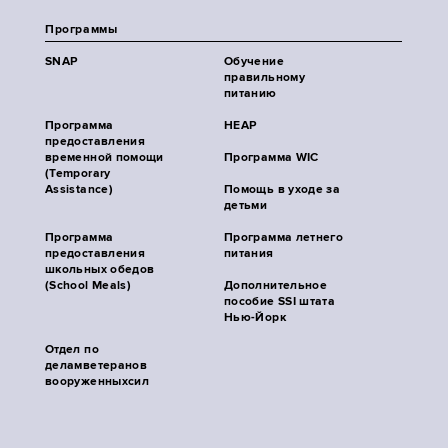
Программы
SNAP
Обучение
правильному
питанию
Программа
HEAP
предоставления
временной помощи
Программа WIC
(Temporary
Assistance)
Помощь в уходе за
детьми
Программа
Программа летнего
предоставления
питания
школьных обедов
(School Meals)
Дополнительное
пособие SSI штата
Нью-Йорк
Отдел по
деламветеранов
вооруженныхсил