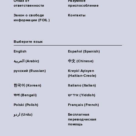
Отказ от
Разумное
ответственности
приспособление
Закон о свободе
Контакты
информации (FOIL )
Выберите язык
English
Español (Spanish)
العربية (Arabic)
中文 (Chinese)
русский (Russian)
Kreyòl Ayisyen
(Haitian-Creole)
한국어 (Korean)
Italiano (Italian)
বাংলা (Bengali)
אידיש (Yiddish)
Polski (Polish)
Français (French)
اردو (Urdu)
Бесплатная
переводческая
помощь