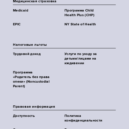
Медицинская страховка
Medicaid
Программа Child
Health Plus (CHP)
EPIC
NY State of Health
Налоговые льготы
Трудовой доход
Услуги по уходу за
детьми/лицами на
иждивении
Программа
«Родитель без права
опеки» (Noncustodial
Parent)
Правовая информация
Доступность
Политика
конфиденциальности