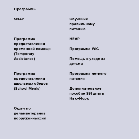
Программы
SNAP
Обучение
правильному
питанию
Программа
HEAP
предоставления
временной помощи
Программа WIC
(Temporary
Assistance)
Помощь в уходе за
детьми
Программа
Программа летнего
предоставления
питания
школьных обедов
(School Meals)
Дополнительное
пособие SSI штата
Нью-Йорк
Отдел по
деламветеранов
вооруженныхсил