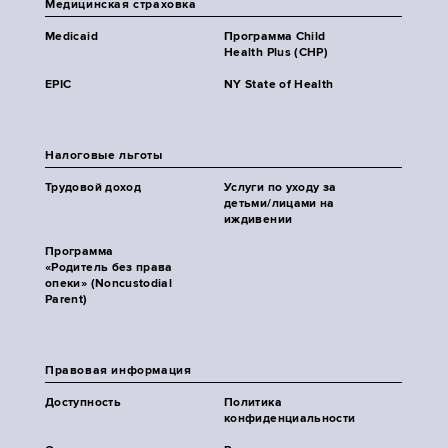
Медицинская страховка
Medicaid
Программа Child
Health Plus (CHP)
EPIC
NY State of Health
Налоговые льготы
Трудовой доход
Услуги по уходу за
детьми/лицами на
иждивении
Программа
«Родитель без права
опеки» (Noncustodial
Parent)
Правовая информация
Доступность
Политика
конфиденциальности