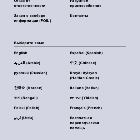
Отказ от
Разумное
ответственности
приспособление
Закон о свободе
Контакты
информации (FOIL )
Выберите язык
English
Español (Spanish)
العربية (Arabic)
中文 (Chinese)
русский (Russian)
Kreyòl Ayisyen
(Haitian-Creole)
한국어 (Korean)
Italiano (Italian)
বাংলা (Bengali)
אידיש (Yiddish)
Polski (Polish)
Français (French)
اردو (Urdu)
Бесплатная
переводческая
помощь