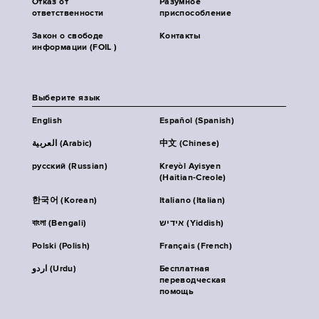
Отказ от
Разумное
ответственности
приспособление
Закон о свободе
Контакты
информации (FOIL )
Выберите язык
English
Español (Spanish)
العربية (Arabic)
中文 (Chinese)
русский (Russian)
Kreyòl Ayisyen
(Haitian-Creole)
한국어 (Korean)
Italiano (Italian)
বাংলা (Bengali)
אידיש (Yiddish)
Polski (Polish)
Français (French)
اردو (Urdu)
Бесплатная
переводческая
помощь