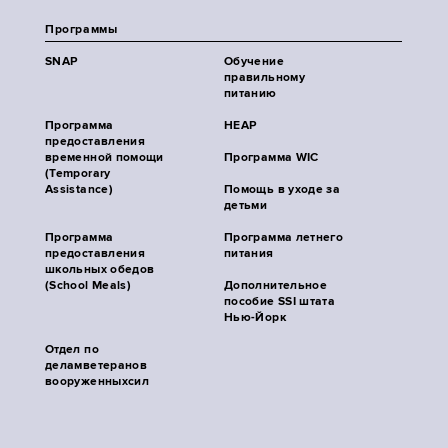
Программы
SNAP
Обучение
правильному
питанию
Программа
HEAP
предоставления
временной помощи
Программа WIC
(Temporary
Assistance)
Помощь в уходе за
детьми
Программа
Программа летнего
предоставления
питания
школьных обедов
(School Meals)
Дополнительное
пособие SSI штата
Нью-Йорк
Отдел по
деламветеранов
вооруженныхсил