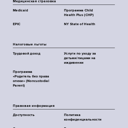
Медицинская страховка
Medicaid
Программа Child
Health Plus (CHP)
EPIC
NY State of Health
Налоговые льготы
Трудовой доход
Услуги по уходу за
детьми/лицами на
иждивении
Программа
«Родитель без права
опеки» (Noncustodial
Parent)
Правовая информация
Доступность
Политика
конфиденциальности