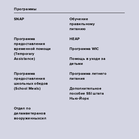
Программы
SNAP
Обучение
правильному
питанию
Программа
HEAP
предоставления
временной помощи
Программа WIC
(Temporary
Assistance)
Помощь в уходе за
детьми
Программа
Программа летнего
предоставления
питания
школьных обедов
(School Meals)
Дополнительное
пособие SSI штата
Нью-Йорк
Отдел по
деламветеранов
вооруженныхсил