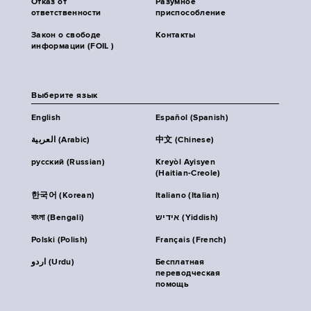
Отказ от
Разумное
ответственности
приспособление
Закон о свободе
Контакты
информации (FOIL )
Выберите язык
English
Español (Spanish)
العربية (Arabic)
中文 (Chinese)
русский (Russian)
Kreyòl Ayisyen
(Haitian-Creole)
한국어 (Korean)
Italiano (Italian)
বাংলা (Bengali)
אידיש (Yiddish)
Polski (Polish)
Français (French)
اردو (Urdu)
Бесплатная
переводческая
помощь