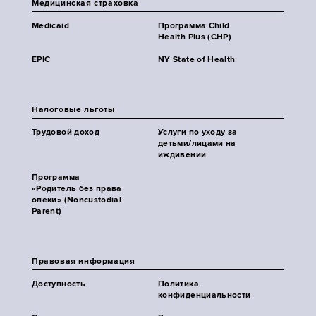
Медицинская страховка
Medicaid
Программа Child
Health Plus (CHP)
EPIC
NY State of Health
Налоговые льготы
Трудовой доход
Услуги по уходу за
детьми/лицами на
иждивении
Программа
«Родитель без права
опеки» (Noncustodial
Parent)
Правовая информация
Доступность
Политика
конфиденциальности