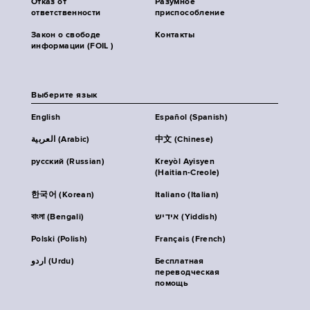
Отказ от
Разумное
ответственности
приспособление
Закон о свободе
Контакты
информации (FOIL )
Выберите язык
English
Español (Spanish)
العربية (Arabic)
中文 (Chinese)
русский (Russian)
Kreyòl Ayisyen
(Haitian-Creole)
한국어 (Korean)
Italiano (Italian)
বাংলা (Bengali)
אידיש (Yiddish)
Polski (Polish)
Français (French)
اردو (Urdu)
Бесплатная
переводческая
помощь