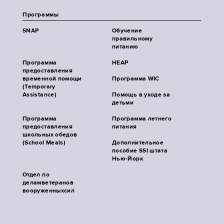
Программы
SNAP
Обучение
правильному
питанию
Программа
HEAP
предоставления
временной помощи
Программа WIC
(Temporary
Assistance)
Помощь в уходе за
детьми
Программа
Программа летнего
предоставления
питания
школьных обедов
(School Meals)
Дополнительное
пособие SSI штата
Нью-Йорк
Отдел по
деламветеранов
вооруженныхсил