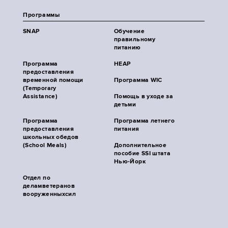
Программы
SNAP
Обучение
правильному
питанию
Программа
HEAP
предоставления
временной помощи
Программа WIC
(Temporary
Assistance)
Помощь в уходе за
детьми
Программа
Программа летнего
предоставления
питания
школьных обедов
(School Meals)
Дополнительное
пособие SSI штата
Нью-Йорк
Отдел по
деламветеранов
вооруженныхсил