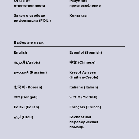
Отказ от
Разумное
ответственности
приспособление
Закон о свободе
Контакты
информации (FOIL )
Выберите язык
English
Español (Spanish)
العربية (Arabic)
中文 (Chinese)
русский (Russian)
Kreyòl Ayisyen
(Haitian-Creole)
한국어 (Korean)
Italiano (Italian)
বাংলা (Bengali)
אידיש (Yiddish)
Polski (Polish)
Français (French)
اردو (Urdu)
Бесплатная
переводческая
помощь