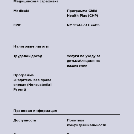
Медицинская страховка
Medicaid
Программа Child
Health Plus (CHP)
EPIC
NY State of Health
Налоговые льготы
Трудовой доход
Услуги по уходу за
детьми/лицами на
иждивении
Программа
«Родитель без права
опеки» (Noncustodial
Parent)
Правовая информация
Доступность
Политика
конфиденциальности