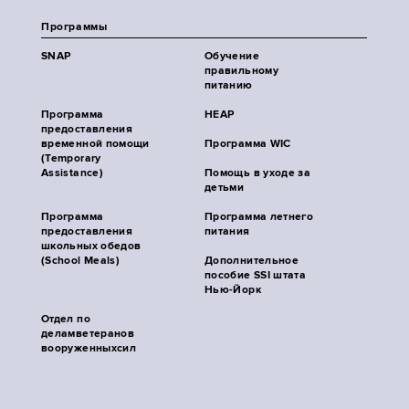
Программы
SNAP
Обучение
правильному
питанию
Программа
HEAP
предоставления
временной помощи
Программа WIC
(Temporary
Assistance)
Помощь в уходе за
детьми
Программа
Программа летнего
предоставления
питания
школьных обедов
(School Meals)
Дополнительное
пособие SSI штата
Нью-Йорк
Отдел по
деламветеранов
вооруженныхсил