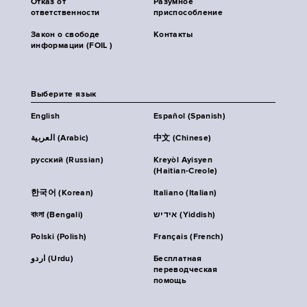
Отказ от
Разумное
ответственности
приспособление
Закон о свободе
Контакты
информации (FOIL )
Выберите язык
English
Español (Spanish)
العربية (Arabic)
中文 (Chinese)
русский (Russian)
Kreyòl Ayisyen
(Haitian-Creole)
한국어 (Korean)
Italiano (Italian)
বাংলা (Bengali)
אידיש (Yiddish)
Polski (Polish)
Français (French)
اردو (Urdu)
Бесплатная
переводческая
помощь