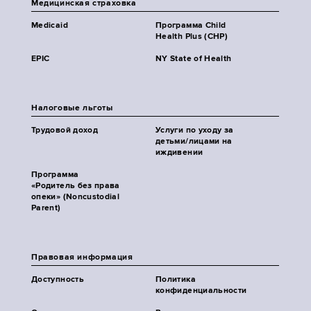
Медицинская страховка
Medicaid
Программа Child
Health Plus (CHP)
EPIC
NY State of Health
Налоговые льготы
Трудовой доход
Услуги по уходу за
детьми/лицами на
иждивении
Программа
«Родитель без права
опеки» (Noncustodial
Parent)
Правовая информация
Доступность
Политика
конфиденциальности