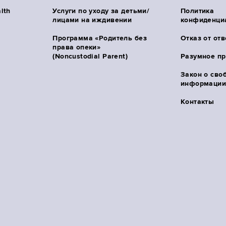
lth
Услуги по уходу за детьми/
Политика
лицами на иждивении
конфиденци
Программа «Родитель без
Отказ от от
права опеки»
(Noncustodial Parent)
Разумное п
Закон о сво
информации 
Контакты