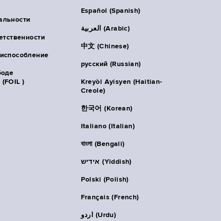
Español (Spanish)
альности
العربية (Arabic)
ветственности
中文 (Chinese)
риспособление
русский (Russian)
боде
(FOIL )
Kreyòl Ayisyen (Haitian-
Creole)
한국어 (Korean)
Italiano (Italian)
বাংলা (Bengali)
אידיש (Yiddish)
Polski (Polish)
Français (French)
اردو (Urdu)