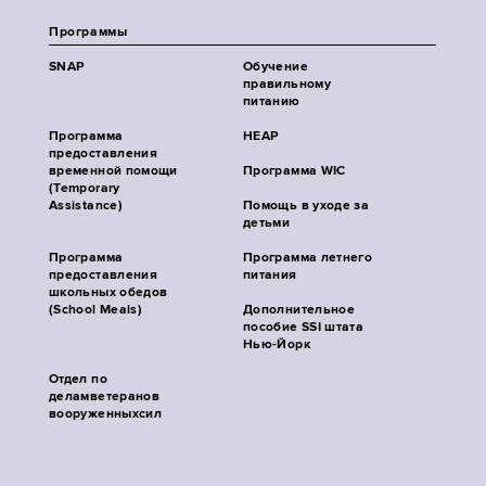
Программы
SNAP
Обучение
правильному
питанию
Программа
HEAP
предоставления
временной помощи
Программа WIC
(Temporary
Assistance)
Помощь в уходе за
детьми
Программа
Программа летнего
предоставления
питания
школьных обедов
(School Meals)
Дополнительное
пособие SSI штата
Нью-Йорк
Отдел по
деламветеранов
вооруженныхсил