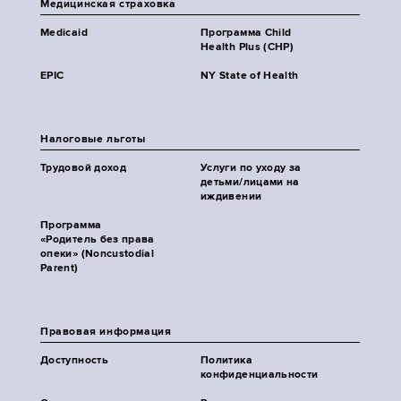
Медицинская страховка
Medicaid
Программа Child
Health Plus (CHP)
EPIC
NY State of Health
Налоговые льготы
Трудовой доход
Услуги по уходу за
детьми/лицами на
иждивении
Программа
«Родитель без права
опеки» (Noncustodial
Parent)
Правовая информация
Доступность
Политика
конфиденциальности