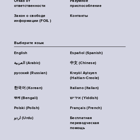
Отказ от
Разумное
ответственности
приспособление
Закон о свободе
Контакты
информации (FOIL )
Выберите язык
English
Español (Spanish)
العربية (Arabic)
中文 (Chinese)
русский (Russian)
Kreyòl Ayisyen
(Haitian-Creole)
한국어 (Korean)
Italiano (Italian)
বাংলা (Bengali)
אידיש (Yiddish)
Polski (Polish)
Français (French)
اردو (Urdu)
Бесплатная
переводческая
помощь