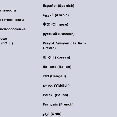
Español (Spanish)
альности
العربية (Arabic)
ветственности
中文 (Chinese)
риспособление
русский (Russian)
боде
(FOIL )
Kreyòl Ayisyen (Haitian-
Creole)
한국어 (Korean)
Italiano (Italian)
বাংলা (Bengali)
אידיש (Yiddish)
Polski (Polish)
Français (French)
اردو (Urdu)