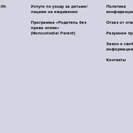
lth
Услуги по уходу за детьми/
Политика
лицами на иждивении
конфиденци
Программа «Родитель без
Отказ от от
права опеки»
(Noncustodial Parent)
Разумное п
Закон о сво
информации 
Контакты