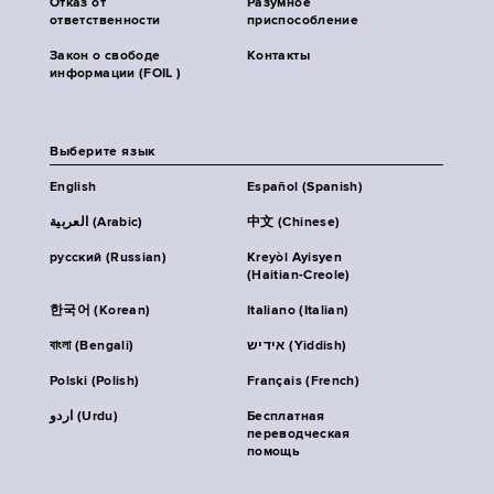
Отказ от
Разумное
ответственности
приспособление
Закон о свободе
Контакты
информации (FOIL )
Выберите язык
English
Español (Spanish)
العربية (Arabic)
中文 (Chinese)
русский (Russian)
Kreyòl Ayisyen
(Haitian-Creole)
한국어 (Korean)
Italiano (Italian)
বাংলা (Bengali)
אידיש (Yiddish)
Polski (Polish)
Français (French)
اردو (Urdu)
Бесплатная
переводческая
помощь