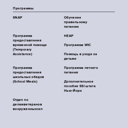
Программы
SNAP
Обучение
правильному
питанию
Программа
HEAP
предоставления
временной помощи
Программа WIC
(Temporary
Assistance)
Помощь в уходе за
детьми
Программа
Программа летнего
предоставления
питания
школьных обедов
(School Meals)
Дополнительное
пособие SSI штата
Нью-Йорк
Отдел по
деламветеранов
вооруженныхсил