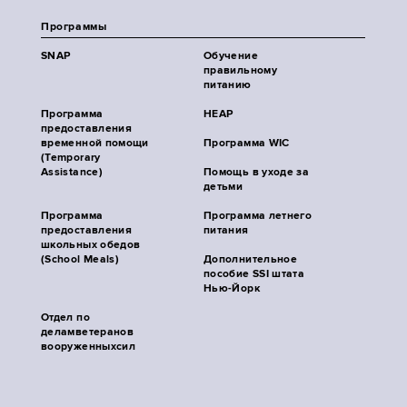
Программы
SNAP
Обучение
правильному
питанию
Программа
HEAP
предоставления
временной помощи
Программа WIC
(Temporary
Assistance)
Помощь в уходе за
детьми
Программа
Программа летнего
предоставления
питания
школьных обедов
(School Meals)
Дополнительное
пособие SSI штата
Нью-Йорк
Отдел по
деламветеранов
вооруженныхсил