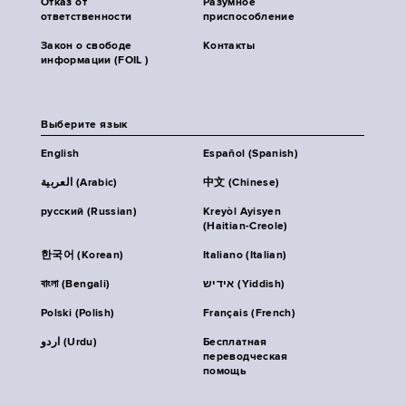
Отказ от
Разумное
ответственности
приспособление
Закон о свободе
Контакты
информации (FOIL )
Выберите язык
English
Español (Spanish)
العربية (Arabic)
中文 (Chinese)
русский (Russian)
Kreyòl Ayisyen
(Haitian-Creole)
한국어 (Korean)
Italiano (Italian)
বাংলা (Bengali)
אידיש (Yiddish)
Polski (Polish)
Français (French)
اردو (Urdu)
Бесплатная
переводческая
помощь