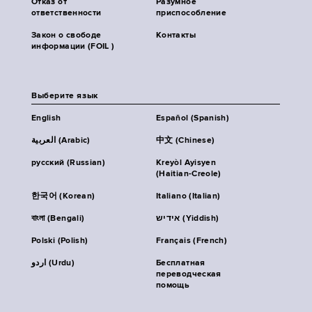
Отказ от
Разумное
ответственности
приспособление
Закон о свободе
Контакты
информации (FOIL )
Выберите язык
English
Español (Spanish)
العربية (Arabic)
中文 (Chinese)
русский (Russian)
Kreyòl Ayisyen
(Haitian-Creole)
한국어 (Korean)
Italiano (Italian)
বাংলা (Bengali)
אידיש (Yiddish)
Polski (Polish)
Français (French)
اردو (Urdu)
Бесплатная
переводческая
помощь