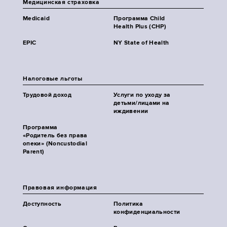
Медицинская страховка
Medicaid
Программа Child
Health Plus (CHP)
EPIC
NY State of Health
Налоговые льготы
Трудовой доход
Услуги по уходу за
детьми/лицами на
иждивении
Программа
«Родитель без права
опеки» (Noncustodial
Parent)
Правовая информация
Доступность
Политика
конфиденциальности