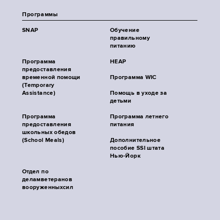
Программы
SNAP
Обучение
правильному
питанию
Программа
HEAP
предоставления
временной помощи
Программа WIC
(Temporary
Assistance)
Помощь в уходе за
детьми
Программа
Программа летнего
предоставления
питания
школьных обедов
(School Meals)
Дополнительное
пособие SSI штата
Нью-Йорк
Отдел по
деламветеранов
вооруженныхсил