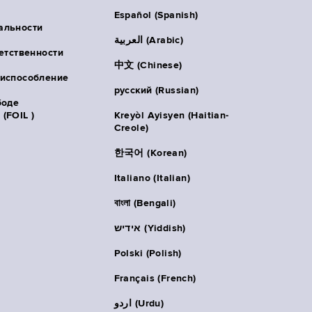
Español (Spanish)
альности
العربية (Arabic)
ветственности
中文 (Chinese)
риспособление
русский (Russian)
боде
(FOIL )
Kreyòl Ayisyen (Haitian-
Creole)
한국어 (Korean)
Italiano (Italian)
বাংলা (Bengali)
אידיש (Yiddish)
Polski (Polish)
Français (French)
اردو (Urdu)