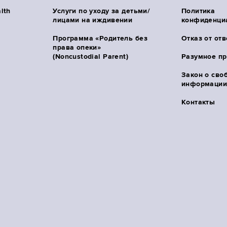
lth
Услуги по уходу за детьми/
Политика
лицами на иждивении
конфиденци
Программа «Родитель без
Отказ от от
права опеки»
(Noncustodial Parent)
Разумное п
Закон о сво
информации 
Контакты