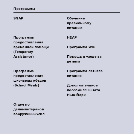
Программы
SNAP
Обучение
правильному
питанию
Программа
HEAP
предоставления
временной помощи
Программа WIC
(Temporary
Assistance)
Помощь в уходе за
детьми
Программа
Программа летнего
предоставления
питания
школьных обедов
(School Meals)
Дополнительное
пособие SSI штата
Нью-Йорк
Отдел по
деламветеранов
вооруженныхсил