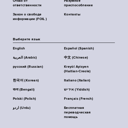
Отказ от
Разумное
ответственности
приспособление
Закон о свободе
Контакты
информации (FOIL )
Выберите язык
English
Español (Spanish)
العربية (Arabic)
中文 (Chinese)
русский (Russian)
Kreyòl Ayisyen
(Haitian-Creole)
한국어 (Korean)
Italiano (Italian)
বাংলা (Bengali)
אידיש (Yiddish)
Polski (Polish)
Français (French)
اردو (Urdu)
Бесплатная
переводческая
помощь