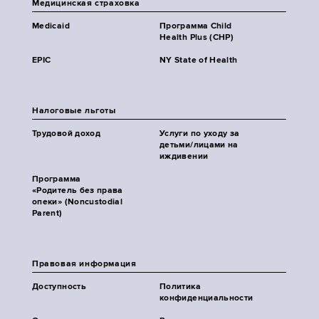
Медицинская страховка
Medicaid
Программа Child
Health Plus (CHP)
EPIC
NY State of Health
Налоговые льготы
Трудовой доход
Услуги по уходу за
детьми/лицами на
иждивении
Программа
«Родитель без права
опеки» (Noncustodial
Parent)
Правовая информация
Доступность
Политика
конфиденциальности