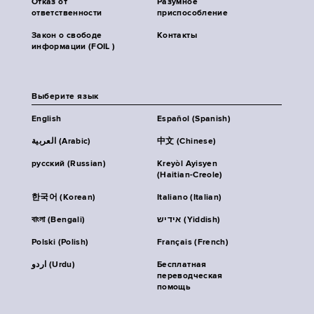
Отказ от
Разумное
ответственности
приспособление
Закон о свободе
Контакты
информации (FOIL )
Выберите язык
English
Español (Spanish)
العربية (Arabic)
中文 (Chinese)
русский (Russian)
Kreyòl Ayisyen
(Haitian-Creole)
한국어 (Korean)
Italiano (Italian)
বাংলা (Bengali)
אידיש (Yiddish)
Polski (Polish)
Français (French)
اردو (Urdu)
Бесплатная
переводческая
помощь