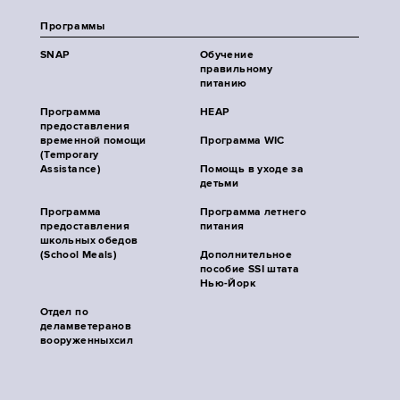
Программы
SNAP
Обучение
правильному
питанию
Программа
HEAP
предоставления
временной помощи
Программа WIC
(Temporary
Assistance)
Помощь в уходе за
детьми
Программа
Программа летнего
предоставления
питания
школьных обедов
(School Meals)
Дополнительное
пособие SSI штата
Нью-Йорк
Отдел по
деламветеранов
вооруженныхсил