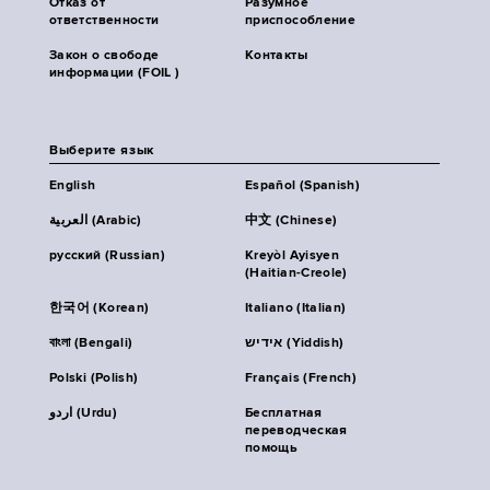
Отказ от
Разумное
ответственности
приспособление
Закон о свободе
Контакты
информации (FOIL )
Выберите язык
English
Español (Spanish)
العربية (Arabic)
中文 (Chinese)
русский (Russian)
Kreyòl Ayisyen
(Haitian-Creole)
한국어 (Korean)
Italiano (Italian)
বাংলা (Bengali)
אידיש (Yiddish)
Polski (Polish)
Français (French)
اردو (Urdu)
Бесплатная
переводческая
помощь