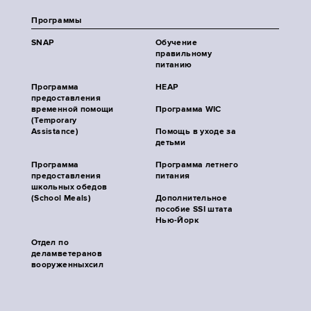
Программы
SNAP
Обучение
правильному
питанию
Программа
HEAP
предоставления
временной помощи
Программа WIC
(Temporary
Assistance)
Помощь в уходе за
детьми
Программа
Программа летнего
предоставления
питания
школьных обедов
(School Meals)
Дополнительное
пособие SSI штата
Нью-Йорк
Отдел по
деламветеранов
вооруженныхсил