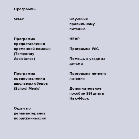
Программы
SNAP
Обучение
правильному
питанию
Программа
HEAP
предоставления
временной помощи
Программа WIC
(Temporary
Assistance)
Помощь в уходе за
детьми
Программа
Программа летнего
предоставления
питания
школьных обедов
(School Meals)
Дополнительное
пособие SSI штата
Нью-Йорк
Отдел по
деламветеранов
вооруженныхсил