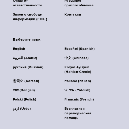
Отказ от
Разумное
ответственности
приспособление
Закон о свободе
Контакты
информации (FOIL )
Выберите язык
English
Español (Spanish)
العربية (Arabic)
中文 (Chinese)
русский (Russian)
Kreyòl Ayisyen
(Haitian-Creole)
한국어 (Korean)
Italiano (Italian)
বাংলা (Bengali)
אידיש (Yiddish)
Polski (Polish)
Français (French)
اردو (Urdu)
Бесплатная
переводческая
помощь