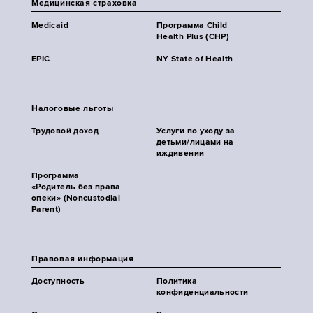
Медицинская страховка
Medicaid
Программа Child
Health Plus (CHP)
EPIC
NY State of Health
Налоговые льготы
Трудовой доход
Услуги по уходу за
детьми/лицами на
иждивении
Программа
«Родитель без права
опеки» (Noncustodial
Parent)
Правовая информация
Доступность
Политика
конфиденциальности