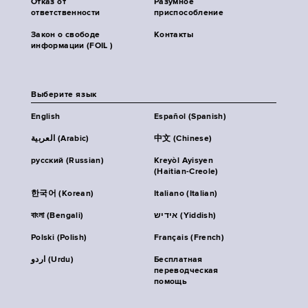
Отказ от
Разумное
ответственности
приспособление
Закон о свободе
Контакты
информации (FOIL )
Выберите язык
English
Español (Spanish)
العربية (Arabic)
中文 (Chinese)
русский (Russian)
Kreyòl Ayisyen
(Haitian-Creole)
한국어 (Korean)
Italiano (Italian)
বাংলা (Bengali)
אידיש (Yiddish)
Polski (Polish)
Français (French)
اردو (Urdu)
Бесплатная
переводческая
помощь