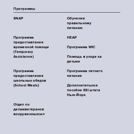
Программы
SNAP
Обучение
правильному
питанию
Программа
HEAP
предоставления
временной помощи
Программа WIC
(Temporary
Assistance)
Помощь в уходе за
детьми
Программа
Программа летнего
предоставления
питания
школьных обедов
(School Meals)
Дополнительное
пособие SSI штата
Нью-Йорк
Отдел по
деламветеранов
вооруженныхсил