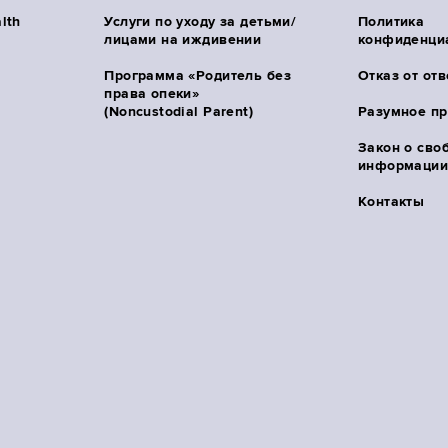
lth
Услуги по уходу за детьми/
Политика
лицами на иждивении
конфиденци
Программа «Родитель без
Отказ от от
права опеки»
(Noncustodial Parent)
Разумное п
Закон о сво
информации 
Контакты