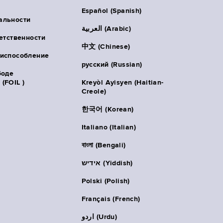
Español (Spanish)
альности
العربية (Arabic)
ветственности
中文 (Chinese)
риспособление
русский (Russian)
боде
(FOIL )
Kreyòl Ayisyen (Haitian-
Creole)
한국어 (Korean)
Italiano (Italian)
বাংলা (Bengali)
אידיש (Yiddish)
Polski (Polish)
Français (French)
اردو (Urdu)