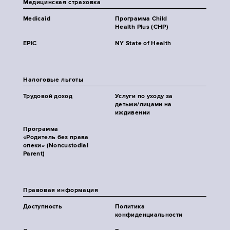
Медицинская страховка
Medicaid
Программа Child
Health Plus (CHP)
EPIC
NY State of Health
Налоговые льготы
Трудовой доход
Услуги по уходу за
детьми/лицами на
иждивении
Программа
«Родитель без права
опеки» (Noncustodial
Parent)
Правовая информация
Доступность
Политика
конфиденциальности