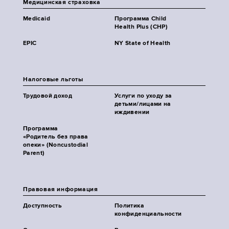
Медицинская страховка
Medicaid
Программа Child
Health Plus (CHP)
EPIC
NY State of Health
Налоговые льготы
Трудовой доход
Услуги по уходу за
детьми/лицами на
иждивении
Программа
«Родитель без права
опеки» (Noncustodial
Parent)
Правовая информация
Доступность
Политика
конфиденциальности