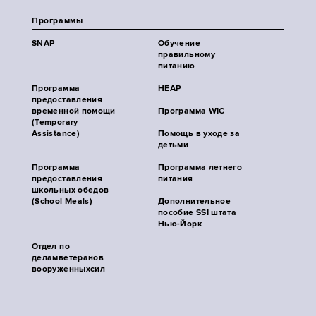
Программы
SNAP
Обучение
правильному
питанию
Программа
HEAP
предоставления
временной помощи
Программа WIC
(Temporary
Assistance)
Помощь в уходе за
детьми
Программа
Программа летнего
предоставления
питания
школьных обедов
(School Meals)
Дополнительное
пособие SSI штата
Нью-Йорк
Отдел по
деламветеранов
вооруженныхсил