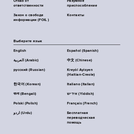
Отказ от
Разумное
ответственности
приспособление
Закон о свободе
Контакты
информации (FOIL )
Выберите язык
English
Español (Spanish)
العربية (Arabic)
中文 (Chinese)
русский (Russian)
Kreyòl Ayisyen
(Haitian-Creole)
한국어 (Korean)
Italiano (Italian)
বাংলা (Bengali)
אידיש (Yiddish)
Polski (Polish)
Français (French)
اردو (Urdu)
Бесплатная
переводческая
помощь