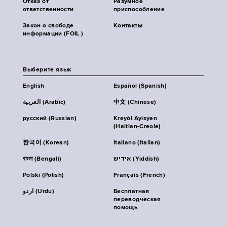
Отказ от
Разумное
ответственности
приспособление
Закон о свободе
Контакты
информации (FOIL )
Выберите язык
English
Español (Spanish)
العربية (Arabic)
中文 (Chinese)
русский (Russian)
Kreyòl Ayisyen
(Haitian-Creole)
한국어 (Korean)
Italiano (Italian)
বাংলা (Bengali)
אידיש (Yiddish)
Polski (Polish)
Français (French)
اردو (Urdu)
Бесплатная
переводческая
помощь