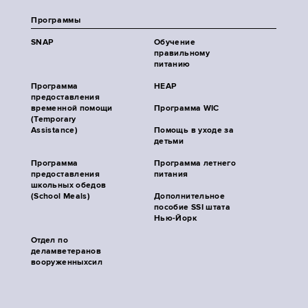
Программы
SNAP
Обучение
правильному
питанию
Программа
HEAP
предоставления
временной помощи
Программа WIC
(Temporary
Assistance)
Помощь в уходе за
детьми
Программа
Программа летнего
предоставления
питания
школьных обедов
(School Meals)
Дополнительное
пособие SSI штата
Нью-Йорк
Отдел по
деламветеранов
вооруженныхсил