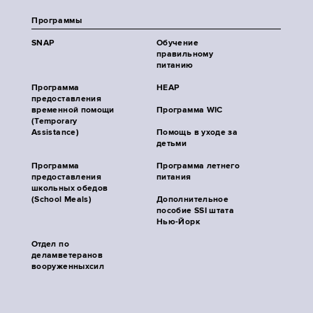
Программы
SNAP
Обучение
правильному
питанию
Программа
HEAP
предоставления
временной помощи
Программа WIC
(Temporary
Assistance)
Помощь в уходе за
детьми
Программа
Программа летнего
предоставления
питания
школьных обедов
(School Meals)
Дополнительное
пособие SSI штата
Нью-Йорк
Отдел по
деламветеранов
вооруженныхсил