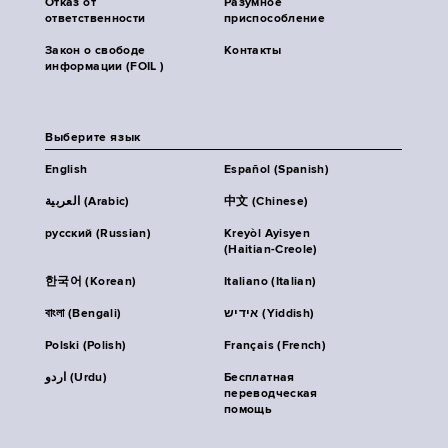
Отказ от
Разумное
ответственности
приспособление
Закон о свободе
Контакты
информации (FOIL )
Выберите язык
English
Español (Spanish)
العربية (Arabic)
中文 (Chinese)
русский (Russian)
Kreyòl Ayisyen
(Haitian-Creole)
한국어 (Korean)
Italiano (Italian)
বাংলা (Bengali)
אידיש (Yiddish)
Polski (Polish)
Français (French)
اردو (Urdu)
Бесплатная
переводческая
помощь