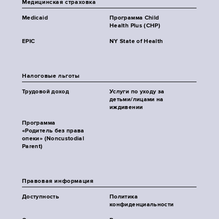
Медицинская страховка
Medicaid
Программа Child
Health Plus (CHP)
EPIC
NY State of Health
Налоговые льготы
Трудовой доход
Услуги по уходу за
детьми/лицами на
иждивении
Программа
«Родитель без права
опеки» (Noncustodial
Parent)
Правовая информация
Доступность
Политика
конфиденциальности