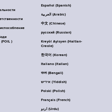
Español (Spanish)
альности
العربية (Arabic)
ветственности
中文 (Chinese)
риспособление
русский (Russian)
боде
(FOIL )
Kreyòl Ayisyen (Haitian-
Creole)
한국어 (Korean)
Italiano (Italian)
বাংলা (Bengali)
אידיש (Yiddish)
Polski (Polish)
Français (French)
اردو (Urdu)