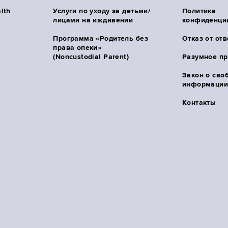
lth
Услуги по уходу за детьми/
Политика
лицами на иждивении
конфиденци
Программа «Родитель без
Отказ от от
права опеки»
(Noncustodial Parent)
Разумное п
Закон о сво
информации 
Контакты