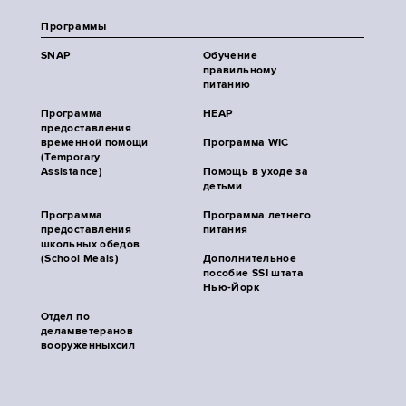
Программы
SNAP
Обучение
правильному
питанию
Программа
HEAP
предоставления
временной помощи
Программа WIC
(Temporary
Assistance)
Помощь в уходе за
детьми
Программа
Программа летнего
предоставления
питания
школьных обедов
(School Meals)
Дополнительное
пособие SSI штата
Нью-Йорк
Отдел по
деламветеранов
вооруженныхсил