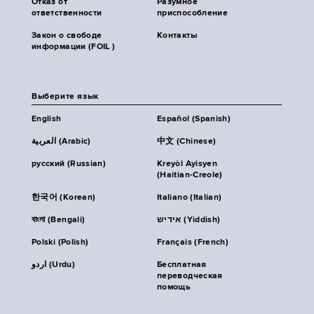
Отказ от
Разумное
ответственности
приспособление
Закон о свободе
Контакты
информации (FOIL )
Выберите язык
English
Español (Spanish)
العربية (Arabic)
中文 (Chinese)
русский (Russian)
Kreyòl Ayisyen
(Haitian-Creole)
한국어 (Korean)
Italiano (Italian)
বাংলা (Bengali)
אידיש (Yiddish)
Polski (Polish)
Français (French)
اردو (Urdu)
Бесплатная
переводческая
помощь