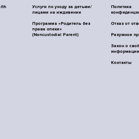
lth
Услуги по уходу за детьми/
Политика
лицами на иждивении
конфиденци
Программа «Родитель без
Отказ от от
права опеки»
(Noncustodial Parent)
Разумное п
Закон о сво
информации 
Контакты