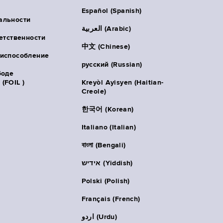
Español (Spanish)
альности
العربية (Arabic)
ветственности
中文 (Chinese)
риспособление
русский (Russian)
боде
(FOIL )
Kreyòl Ayisyen (Haitian-
Creole)
한국어 (Korean)
Italiano (Italian)
বাংলা (Bengali)
אידיש (Yiddish)
Polski (Polish)
Français (French)
اردو (Urdu)