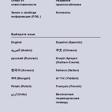
Отказ от
Разумное
ответственности
приспособление
Закон о свободе
Контакты
информации (FOIL )
Выберите язык
English
Español (Spanish)
العربية (Arabic)
中文 (Chinese)
русский (Russian)
Kreyòl Ayisyen
(Haitian-Creole)
한국어 (Korean)
Italiano (Italian)
বাংলা (Bengali)
אידיש (Yiddish)
Polski (Polish)
Français (French)
اردو (Urdu)
Бесплатная
переводческая
помощь