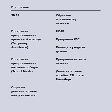
Программы
SNAP
Обучение
правильному
питанию
Программа
HEAP
предоставления
временной помощи
Программа WIC
(Temporary
Assistance)
Помощь в уходе за
детьми
Программа
Программа летнего
предоставления
питания
школьных обедов
(School Meals)
Дополнительное
пособие SSI штата
Нью-Йорк
Отдел по
деламветеранов
вооруженныхсил