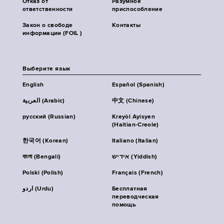
Отказ от
Разумное
ответственности
приспособление
Закон о свободе
Контакты
информации (FOIL )
Выберите язык
English
Español (Spanish)
العربية (Arabic)
中文 (Chinese)
русский (Russian)
Kreyòl Ayisyen
(Haitian-Creole)
한국어 (Korean)
Italiano (Italian)
বাংলা (Bengali)
אידיש (Yiddish)
Polski (Polish)
Français (French)
اردو (Urdu)
Бесплатная
переводческая
помощь