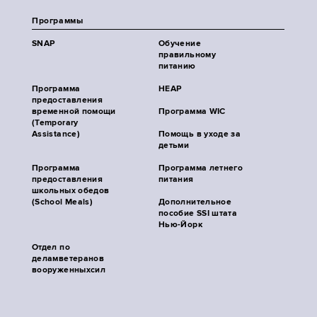
Программы
SNAP
Обучение
правильному
питанию
Программа
HEAP
предоставления
временной помощи
Программа WIC
(Temporary
Assistance)
Помощь в уходе за
детьми
Программа
Программа летнего
предоставления
питания
школьных обедов
(School Meals)
Дополнительное
пособие SSI штата
Нью-Йорк
Отдел по
деламветеранов
вооруженныхсил