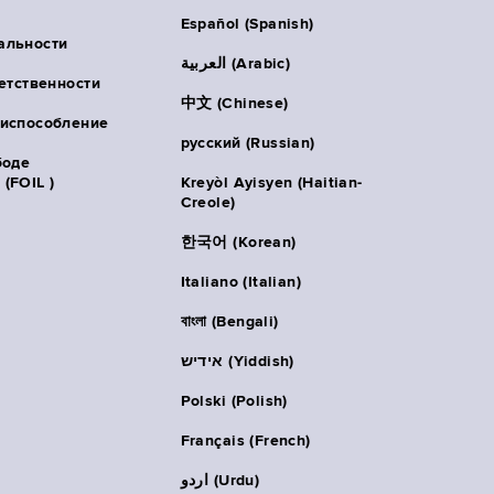
Español (Spanish)
альности
العربية (Arabic)
ветственности
中文 (Chinese)
риспособление
русский (Russian)
боде
(FOIL )
Kreyòl Ayisyen (Haitian-
Creole)
한국어 (Korean)
Italiano (Italian)
বাংলা (Bengali)
אידיש (Yiddish)
Polski (Polish)
Français (French)
اردو (Urdu)