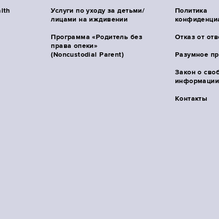
lth
Услуги по уходу за детьми/
Политика
лицами на иждивении
конфиденци
Программа «Родитель без
Отказ от от
права опеки»
(Noncustodial Parent)
Разумное п
Закон о сво
информации 
Контакты