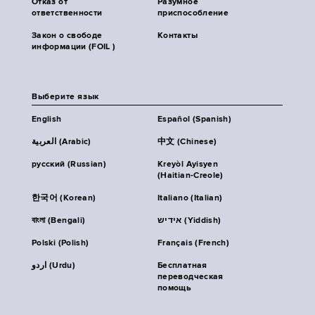
Отказ от
Разумное
ответственности
приспособление
Закон о свободе
Контакты
информации (FOIL )
Выберите язык
English
Español (Spanish)
العربية (Arabic)
中文 (Chinese)
русский (Russian)
Kreyòl Ayisyen
(Haitian-Creole)
한국어 (Korean)
Italiano (Italian)
বাংলা (Bengali)
אידיש (Yiddish)
Polski (Polish)
Français (French)
اردو (Urdu)
Бесплатная
переводческая
помощь