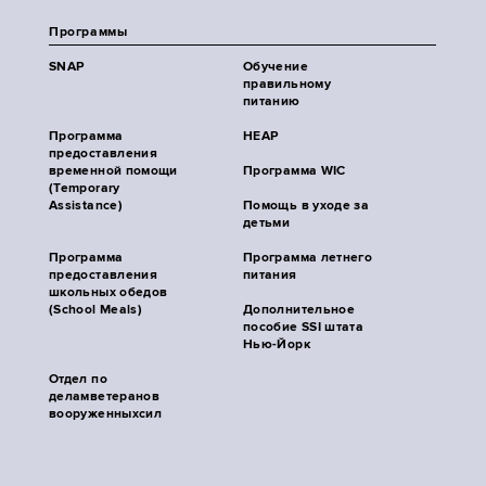
Программы
SNAP
Обучение
правильному
питанию
Программа
HEAP
предоставления
временной помощи
Программа WIC
(Temporary
Assistance)
Помощь в уходе за
детьми
Программа
Программа летнего
предоставления
питания
школьных обедов
(School Meals)
Дополнительное
пособие SSI штата
Нью-Йорк
Отдел по
деламветеранов
вооруженныхсил