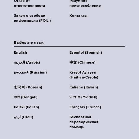
Отказ от
Разумное
ответственности
приспособление
Закон о свободе
Контакты
информации (FOIL )
Выберите язык
English
Español (Spanish)
العربية (Arabic)
中文 (Chinese)
русский (Russian)
Kreyòl Ayisyen
(Haitian-Creole)
한국어 (Korean)
Italiano (Italian)
বাংলা (Bengali)
אידיש (Yiddish)
Polski (Polish)
Français (French)
اردو (Urdu)
Бесплатная
переводческая
помощь