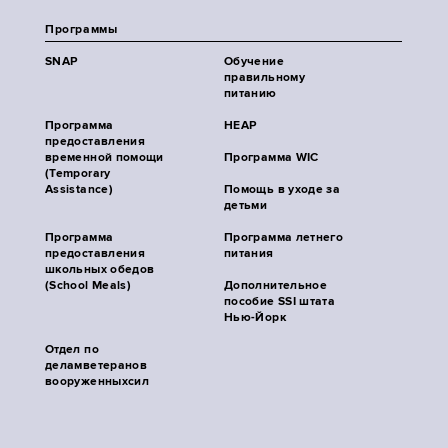
Программы
SNAP
Обучение
правильному
питанию
Программа
HEAP
предоставления
временной помощи
Программа WIC
(Temporary
Assistance)
Помощь в уходе за
детьми
Программа
Программа летнего
предоставления
питания
школьных обедов
(School Meals)
Дополнительное
пособие SSI штата
Нью-Йорк
Отдел по
деламветеранов
вооруженныхсил