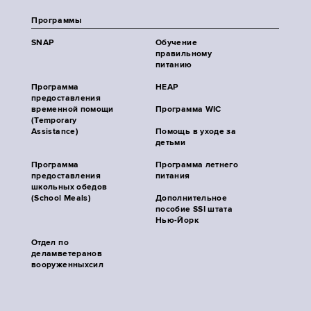
Программы
SNAP
Обучение
правильному
питанию
Программа
HEAP
предоставления
временной помощи
Программа WIC
(Temporary
Assistance)
Помощь в уходе за
детьми
Программа
Программа летнего
предоставления
питания
школьных обедов
(School Meals)
Дополнительное
пособие SSI штата
Нью-Йорк
Отдел по
деламветеранов
вооруженныхсил