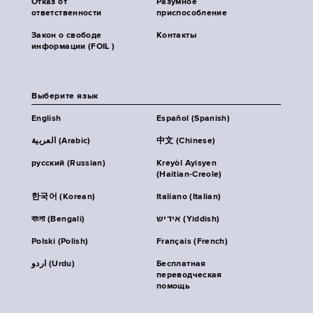
Отказ от
Разумное
ответственности
приспособление
Закон о свободе
Контакты
информации (FOIL )
Выберите язык
English
Español (Spanish)
العربية (Arabic)
中文 (Chinese)
русский (Russian)
Kreyòl Ayisyen
(Haitian-Creole)
한국어 (Korean)
Italiano (Italian)
বাংলা (Bengali)
אידיש (Yiddish)
Polski (Polish)
Français (French)
اردو (Urdu)
Бесплатная
переводческая
помощь