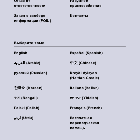
Отказ от
Разумное
ответственности
приспособление
Закон о свободе
Контакты
информации (FOIL )
Выберите язык
English
Español (Spanish)
العربية (Arabic)
中文 (Chinese)
русский (Russian)
Kreyòl Ayisyen
(Haitian-Creole)
한국어 (Korean)
Italiano (Italian)
বাংলা (Bengali)
אידיש (Yiddish)
Polski (Polish)
Français (French)
اردو (Urdu)
Бесплатная
переводческая
помощь