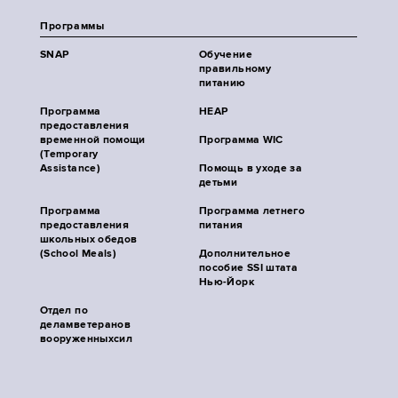
Программы
SNAP
Обучение
правильному
питанию
Программа
HEAP
предоставления
временной помощи
Программа WIC
(Temporary
Assistance)
Помощь в уходе за
детьми
Программа
Программа летнего
предоставления
питания
школьных обедов
(School Meals)
Дополнительное
пособие SSI штата
Нью-Йорк
Отдел по
деламветеранов
вооруженныхсил