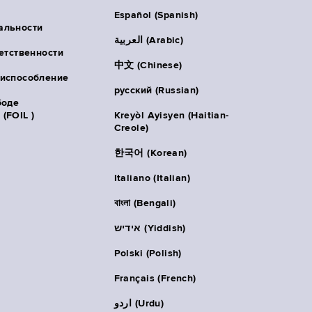
Español (Spanish)
альности
العربية (Arabic)
ветственности
中文 (Chinese)
риспособление
русский (Russian)
боде
(FOIL )
Kreyòl Ayisyen (Haitian-
Creole)
한국어 (Korean)
Italiano (Italian)
বাংলা (Bengali)
אידיש (Yiddish)
Polski (Polish)
Français (French)
اردو (Urdu)