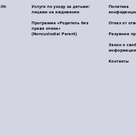
lth
Услуги по уходу за детьми/
Политика
лицами на иждивении
конфиденци
Программа «Родитель без
Отказ от от
права опеки»
(Noncustodial Parent)
Разумное п
Закон о сво
информации 
Контакты