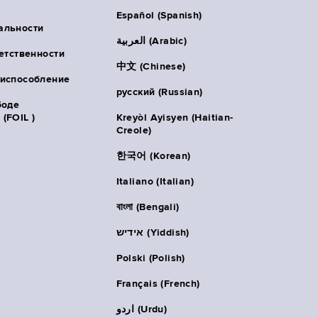
Español (Spanish)
альности
العربية (Arabic)
ветственности
中文 (Chinese)
риспособление
русский (Russian)
боде
(FOIL )
Kreyòl Ayisyen (Haitian-
Creole)
한국어 (Korean)
Italiano (Italian)
বাংলা (Bengali)
אידיש (Yiddish)
Polski (Polish)
Français (French)
اردو (Urdu)