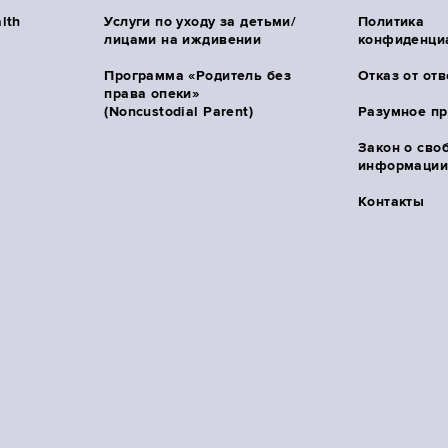
lth
Услуги по уходу за детьми/
Политика
лицами на иждивении
конфиденци
Программа «Родитель без
Отказ от от
права опеки»
(Noncustodial Parent)
Разумное п
Закон о сво
информации 
Контакты