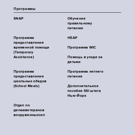
Программы
SNAP
Обучение
правильному
питанию
Программа
HEAP
предоставления
временной помощи
Программа WIC
(Temporary
Assistance)
Помощь в уходе за
детьми
Программа
Программа летнего
предоставления
питания
школьных обедов
(School Meals)
Дополнительное
пособие SSI штата
Нью-Йорк
Отдел по
деламветеранов
вооруженныхсил