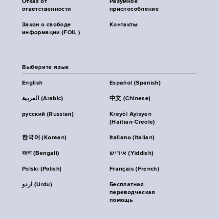
Отказ от
Разумное
ответственности
приспособление
Закон о свободе
Контакты
информации (FOIL )
Выберите язык
English
Español (Spanish)
العربية (Arabic)
中文 (Chinese)
русский (Russian)
Kreyòl Ayisyen
(Haitian-Creole)
한국어 (Korean)
Italiano (Italian)
বাংলা (Bengali)
אידיש (Yiddish)
Polski (Polish)
Français (French)
اردو (Urdu)
Бесплатная
переводческая
помощь