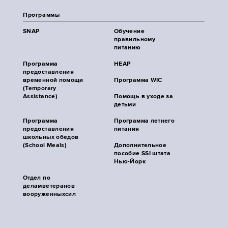
Программы
SNAP
Обучение
правильному
питанию
Программа
HEAP
предоставления
временной помощи
Программа WIC
(Temporary
Assistance)
Помощь в уходе за
детьми
Программа
Программа летнего
предоставления
питания
школьных обедов
(School Meals)
Дополнительное
пособие SSI штата
Нью-Йорк
Отдел по
деламветеранов
вооруженныхсил