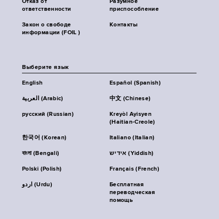
Отказ от
Разумное
ответственности
приспособление
Закон о свободе
Контакты
информации (FOIL )
Выберите язык
English
Español (Spanish)
العربية (Arabic)
中文 (Chinese)
русский (Russian)
Kreyòl Ayisyen
(Haitian-Creole)
한국어 (Korean)
Italiano (Italian)
বাংলা (Bengali)
אידיש (Yiddish)
Polski (Polish)
Français (French)
اردو (Urdu)
Бесплатная
переводческая
помощь