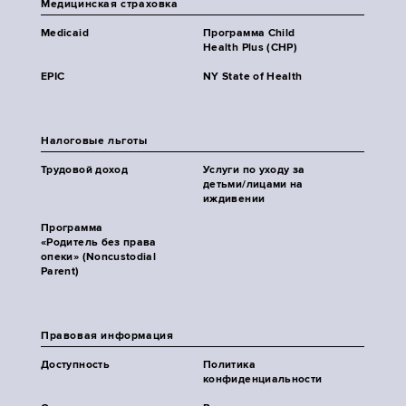
Медицинская страховка
Medicaid
Программа Child
Health Plus (CHP)
EPIC
NY State of Health
Налоговые льготы
Трудовой доход
Услуги по уходу за
детьми/лицами на
иждивении
Программа
«Родитель без права
опеки» (Noncustodial
Parent)
Правовая информация
Доступность
Политика
конфиденциальности