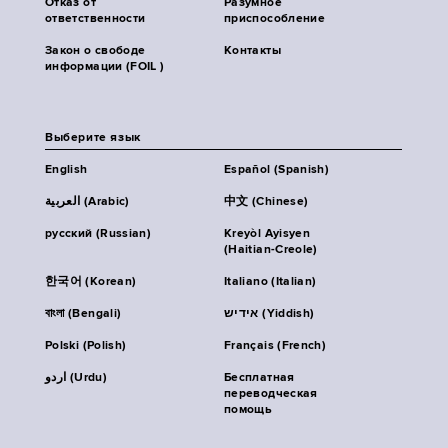
Отказ от
Разумное
ответственности
приспособление
Закон о свободе
Контакты
информации (FOIL )
Выберите язык
English
Español (Spanish)
العربية (Arabic)
中文 (Chinese)
русский (Russian)
Kreyòl Ayisyen
(Haitian-Creole)
한국어 (Korean)
Italiano (Italian)
বাংলা (Bengali)
אידיש (Yiddish)
Polski (Polish)
Français (French)
اردو (Urdu)
Бесплатная
переводческая
помощь