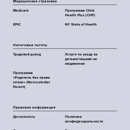
Медицинская страховка
Medicaid
Программа Child
Health Plus (CHP)
EPIC
NY State of Health
Налоговые льготы
Трудовой доход
Услуги по уходу за
детьми/лицами на
иждивении
Программа
«Родитель без права
опеки» (Noncustodial
Parent)
Правовая информация
Доступность
Политика
конфиденциальности