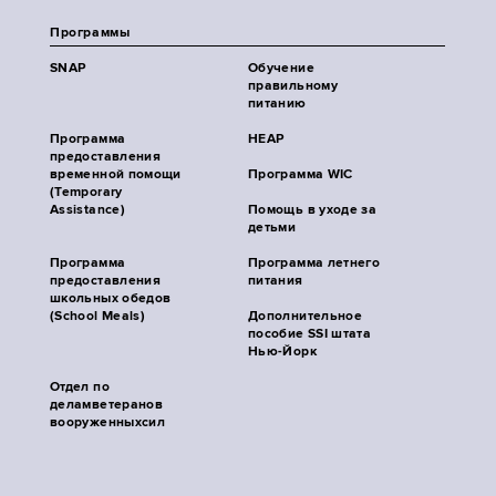
Программы
SNAP
Обучение
правильному
питанию
Программа
HEAP
предоставления
временной помощи
Программа WIC
(Temporary
Assistance)
Помощь в уходе за
детьми
Программа
Программа летнего
предоставления
питания
школьных обедов
(School Meals)
Дополнительное
пособие SSI штата
Нью-Йорк
Отдел по
деламветеранов
вооруженныхсил