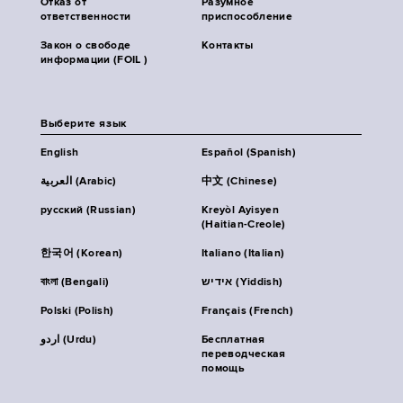
Отказ от
Разумное
ответственности
приспособление
Закон о свободе
Контакты
информации (FOIL )
Выберите язык
English
Español (Spanish)
العربية (Arabic)
中文 (Chinese)
русский (Russian)
Kreyòl Ayisyen
(Haitian-Creole)
한국어 (Korean)
Italiano (Italian)
বাংলা (Bengali)
אידיש (Yiddish)
Polski (Polish)
Français (French)
اردو (Urdu)
Бесплатная
переводческая
помощь