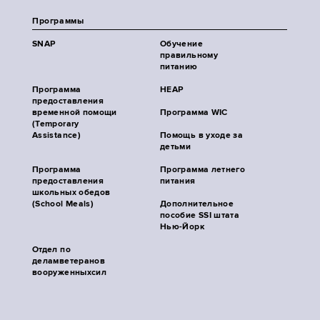
Программы
SNAP
Обучение
правильному
питанию
Программа
HEAP
предоставления
временной помощи
Программа WIC
(Temporary
Assistance)
Помощь в уходе за
детьми
Программа
Программа летнего
предоставления
питания
школьных обедов
(School Meals)
Дополнительное
пособие SSI штата
Нью-Йорк
Отдел по
деламветеранов
вооруженныхсил