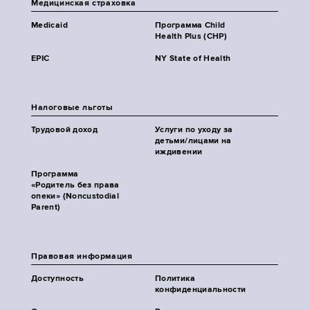
Медицинская страховка
Medicaid
Программа Child
Health Plus (CHP)
EPIC
NY State of Health
Налоговые льготы
Трудовой доход
Услуги по уходу за
детьми/лицами на
иждивении
Программа
«Родитель без права
опеки» (Noncustodial
Parent)
Правовая информация
Доступность
Политика
конфиденциальности