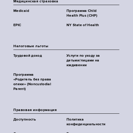
Медицинская страховка
Medicaid
Программа Child
Health Plus (CHP)
EPIC
NY State of Health
Налоговые льготы
Трудовой доход
Услуги по уходу за
детьми/лицами на
иждивении
Программа
«Родитель без права
опеки» (Noncustodial
Parent)
Правовая информация
Доступность
Политика
конфиденциальности