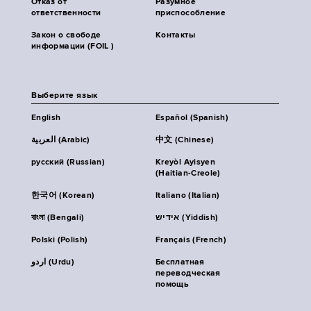
Отказ от
Разумное
ответственности
приспособление
Закон о свободе
Контакты
информации (FOIL )
Выберите язык
English
Español (Spanish)
العربية (Arabic)
中文 (Chinese)
русский (Russian)
Kreyòl Ayisyen
(Haitian-Creole)
한국어 (Korean)
Italiano (Italian)
বাংলা (Bengali)
אידיש (Yiddish)
Polski (Polish)
Français (French)
اردو (Urdu)
Бесплатная
переводческая
помощь