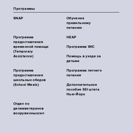
Программы
SNAP
Обучение
правильному
питанию
Программа
HEAP
предоставления
временной помощи
Программа WIC
(Temporary
Assistance)
Помощь в уходе за
детьми
Программа
Программа летнего
предоставления
питания
школьных обедов
(School Meals)
Дополнительное
пособие SSI штата
Нью-Йорк
Отдел по
деламветеранов
вооруженныхсил