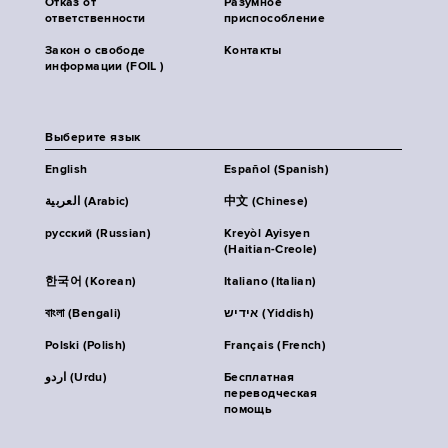
Отказ от
Разумное
ответственности
приспособление
Закон о свободе
Контакты
информации (FOIL )
Выберите язык
English
Español (Spanish)
العربية (Arabic)
中文 (Chinese)
русский (Russian)
Kreyòl Ayisyen
(Haitian-Creole)
한국어 (Korean)
Italiano (Italian)
বাংলা (Bengali)
אידיש (Yiddish)
Polski (Polish)
Français (French)
اردو (Urdu)
Бесплатная
переводческая
помощь