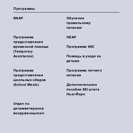
Программы
SNAP
Обучение
правильному
питанию
Программа
HEAP
предоставления
временной помощи
Программа WIC
(Temporary
Assistance)
Помощь в уходе за
детьми
Программа
Программа летнего
предоставления
питания
школьных обедов
(School Meals)
Дополнительное
пособие SSI штата
Нью-Йорк
Отдел по
деламветеранов
вооруженныхсил