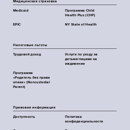
Медицинская страховка
Medicaid
Программа Child
Health Plus (CHP)
EPIC
NY State of Health
Налоговые льготы
Трудовой доход
Услуги по уходу за
детьми/лицами на
иждивении
Программа
«Родитель без права
опеки» (Noncustodial
Parent)
Правовая информация
Доступность
Политика
конфиденциальности