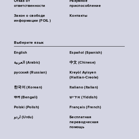
Отказ от
Разумное
ответственности
приспособление
Закон о свободе
Контакты
информации (FOIL )
Выберите язык
English
Español (Spanish)
العربية (Arabic)
中文 (Chinese)
русский (Russian)
Kreyòl Ayisyen
(Haitian-Creole)
한국어 (Korean)
Italiano (Italian)
বাংলা (Bengali)
אידיש (Yiddish)
Polski (Polish)
Français (French)
اردو (Urdu)
Бесплатная
переводческая
помощь