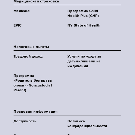
Медицинская страховка
Medicaid
Программа Child
Health Plus (CHP)
EPIC
NY State of Health
Налоговые льготы
Трудовой доход
Услуги по уходу за
детьми/лицами на
иждивении
Программа
«Родитель без права
опеки» (Noncustodial
Parent)
Правовая информация
Доступность
Политика
конфиденциальности