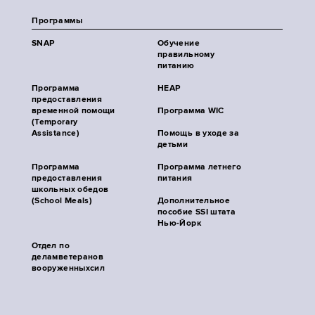
Программы
SNAP
Обучение
правильному
питанию
Программа
HEAP
предоставления
временной помощи
Программа WIC
(Temporary
Assistance)
Помощь в уходе за
детьми
Программа
Программа летнего
предоставления
питания
школьных обедов
(School Meals)
Дополнительное
пособие SSI штата
Нью-Йорк
Отдел по
деламветеранов
вооруженныхсил