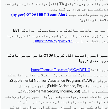
گھر والے اب بھی متبادل TA (نقد) مراعات کے لیے درخواست
دے سکتے ہیں جو چوری ہو گئے ہیں۔
مزید معلومات کے لیے،
EBT Scam Alert ‏| OTDA ‏(ny.gov)
ملاحظہ فرمائیں:
اپنی مراعات کی حفاظت کریں۔ سیکھیے کہ جب آپ کا EBT
کارڈ زیر استعمال نہ ہو تو اس کو جام کرنے کا طریقہ کیا
ہے۔ ملاحظہ فرمائیں
https://otda.ny.gov/5261
۔
ہمیں اپنی رائے سے آگاہ کریں! OTDA کا عوامی مراعات کا
سروے مکمل کریں!
سروے لنک:
https://forms.office.com/g/iXXyiDETtG
۔
یہ سروے نیویارک کے باشندوں کو تکملائی غذائی اعانت کے
پروگرام (Supplemental Nutrition Assistance Program, SNAP)،
عوامی معاونت (Public Assistance, PA)، اور سپلیمنٹل
سیکیورٹی انکم (Supplemental Security Income, SSI) کی
مراعات کے لیے درخواست دینے اور/یا انہیں برقرار رکھنے
کے اپنے تجربات شیئر کرنے کی دعوت دیتا ہے۔ آپ کے
جوابات مکمل طور پر گمنام رہیں گے اور ہم ان فوائد کے