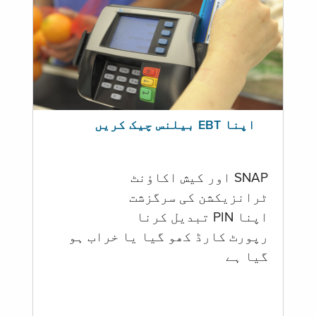
اپنا EBT بیلنس چیک کریں
SNAP اور کیش اکاؤنٹ
ٹرانزیکشن کی سرگزشت
اپنا PIN تبدیل کرنا
رپورٹ کارڈ کھو گیا یا خراب ہو
گيا ہے