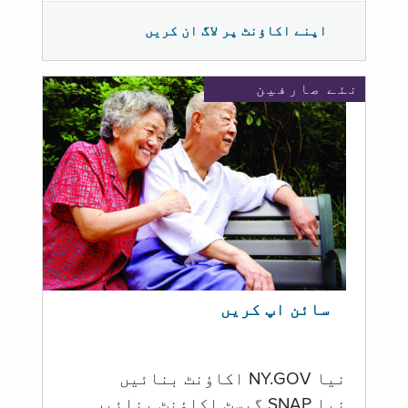
اپنے اکاؤنٹ پر لاگ ان کریں
نئے صارفین
سائن اپ کریں
نیا NY.GOV اکاؤنٹ بنائیں
نیا SNAP گیسٹ اکاؤنٹ بنائیں