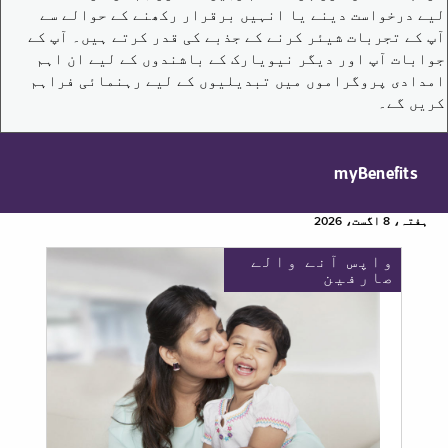
لیے درخواست دینے یا انہیں برقرار رکھنے کے حوالے سے
آپ کے تجربات شیئر کرنے کے جذبے کی قدر کرتے ہیں۔ آپ کے
جوابات آپ اور دیگر نیویارک کے باشندوں کے لیے ان اہم
امدادی پروگراموں میں تبدیلیوں کے لیے رہنمائی فراہم
کریں گے۔
myBenefits
ہفتہ، 8 اگست، 2026
واپس آنے والے
صارفین