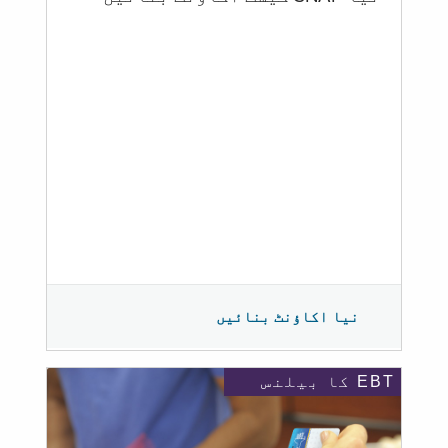
نیا اکاؤنٹ بنائیں
EBT کا بیلنس