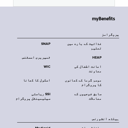
myBenefits
پروگرامز
غذائیت کے بارے میں
SNAP
تعلیم
HEAP
ٹمپریری اسسٹنس
اعانت اطفال کی
WIC
معاونت
موسم گرما کے کھانوں
اسکول کا کھانا
کا پروگرام
سابق فوجیوں کے
SSI ریاستی
معاملات
سپلیمینٹل پروگرام
‏ہیلتھ انشورنس