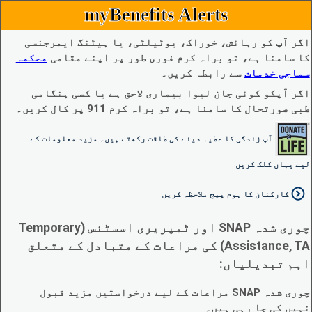
myBenefits Alerts
اگر آپ کو رہائش، خوراک، یوٹیلٹی، یا ہیٹنگ ایمرجنسی
کا سامنا ہے، تو براہ کرم فوری طور پر اپنے مقامی
محکمہ
سماجی خدمات
سے رابطہ کریں۔
اگر آپکو کوئی جان لیوا بیماری لاحق ہے یا کسی ہنگامی
طبی صورتحال کا سامنا ہے، تو براہ کرم 911 پر کال کریں۔
آپ زندگی کا عطیہ دینے کی طاقت رکھتے ہیں۔ مزید معلومات کے
لیے یہاں کلک کریں
کارکنان کا ہوم پیج ملاحظہ کریں
چوری شدہ SNAP اور ٹمپریری اسسٹنس (Temporary
Assistance, TA) کی مراعات کے متبادل کے متعلق
اہم تبدیلیاں:
چوری شدہ SNAP مراعات کے لیے درخواستیں مزید قبول
نہیں کی جا رہی ہیں۔