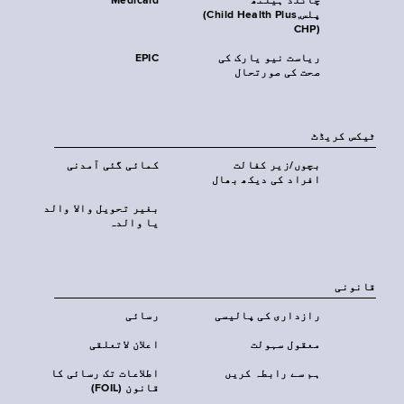
چائلڈ ہیلتھ
Medicaid
پلس‎(Child Health Plus,
CHP)‎
ریاست نیو یارک کی
EPIC
صحت کی صورتحال
ٹیکس کریڈٹ
بچوں/زیر کفالت
کمائی گئی آمدنی
افراد کی دیکھ بھال
بغیر تحویل والا والد
یا والدہ
قانونی
رازداری کی پالیسی
رسائی
معقول سہولت
اعلان لاتعلقی
ہم سے رابطہ کریں
اطلاعات تک رسائی کا
قانون (FOIL)