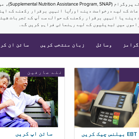
نکم (Supplemental Security Income, SSI) کی مراعات کے لیے درخواست دینے اور/یا انہ
 دینے یا انہیں برقرار رکھنے کے حوالے سے آپ کے تجربات شیئر
اموں میں تبدیلیوں کے لیے رہنمائی فراہم کریں گے۔
گرامز
وسائل
زبان منتخب کریں
سائن ان کر
نئے صارفین
سائن اپ کریں
ریں