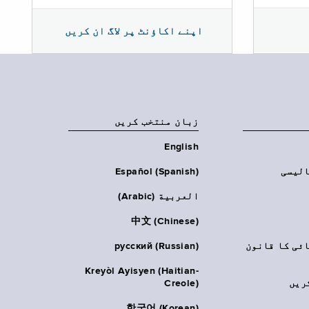
اپنے اکاؤنٹ پر لاگ ان کریں
زبان منتخب کریں
English
الیسی
Español (Spanish)
العربية (Arabic)
中文 (Chinese)
ائی کا قانون
русский (Russian)
Kreyòl Ayisyen (Haitian-
ریں
Creole)
한국어 (Korean)