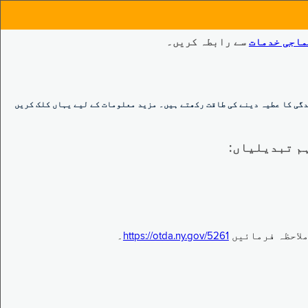
ماجی خدمات
سے رابطہ کریں۔
گی کا عطیہ دینے کی طاقت رکھتے ہیں۔ مزید معلومات کے لیے یہاں کلک کریں
https://otda.ny.gov/5261
۔