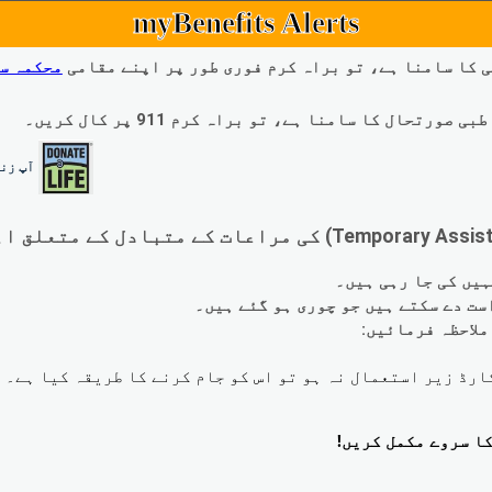
myBenefits Alerts
 کا سامنا ہے، تو براہ کرم فوری طور پر اپنے مقامی
محکمہ س
ال کا سامنا ہے، تو براہ کرم 911 پر کال کریں۔
آپ زند
لاحظہ فرمائیں: