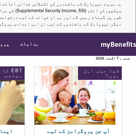
سیکیورٹی ا
طور پر گمنام رہیں گے اور ہم ان فوائد کے لیے درخواست
دیگر نیویارک کے باشندوں کے لیے ان اہم امدادی پروگر
myBenefits
ہدایات
پرو
جمعہ، 7 اگست، 2026
کیا میں اہل
EBT کا
ہوں؟
بیلنس
اپنا EBT بیلنس چیک ک
آپ جن پروگرامز کے لیے