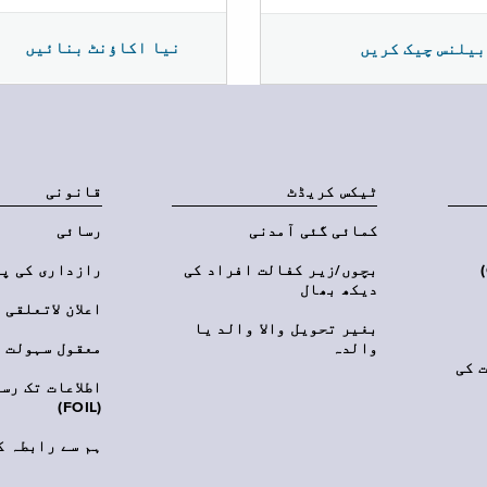
نیا اکاؤنٹ بنائیں
بیلنس چیک کریں
ٹیکس کریڈٹ
قانونی
کمائی گئی آمدنی
رسائی
‎(C
بچوں/زیر کفالت افراد کی
رازداری کی پ
دیکھ بھال
اعلان لاتعلقی
بغیر تحویل والا والد یا
والدہ
معقول سہولت
 کی
اطلاعات تک رس
(FOIL)
ہم سے رابطہ ک