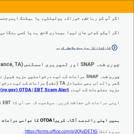
اگر آپ کو رہائش، خوراک، یوٹیلٹی، یا ہیٹنگ ایمرجنسی
اگر آپکو کوئی جان لیوا بیماری لاحق ہے یا کسی ہنگامی طبی صورتح
کارکنان کا ہوم پیج ملاحظہ کریں
چوری شدہ SNAP اور ٹمپریری اسسٹنس (Temporary Assistance, TA) کی مراعات کے متبادل کے متعلق اہم تبدیلیاں:
چوری شدہ SNAP مراعات کے لیے درخواستیں مزید قبول نہیں کی جا رہی ہیں۔
گھر والے اب بھی متبادل TA (نقد) مراعات کے لیے درخواست دے سکتے ہیں جو چوری ہو گئے ہیں۔
مزید معلومات کے لیے،
EBT Scam Alert ‏| OTDA ‏(ny.gov)
م
اپنی مراعات کی حفاظت کریں۔ سیکھیے کہ جب آپ کا EBT کارڈ زیر استعمال نہ ہو تو اس کو جام کرنے کا طریقہ کیا ہے۔ ملاحظہ فرمائیں
ہمیں اپنی رائے سے آگاہ کریں! OTDA کا عوامی مراعات کا سروے مکمل کریں!
سروے لنک:
https://forms.office.com/g/iXXyiDETtG
۔