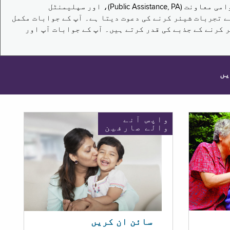
یہ سروے نیویارک کے باشندوں کو تکملائی غذائی اعانت کے پروگرام (Supplemental Nutrition Assistance Program, SNAP)، عوامی معاونت (Public Assistance, PA)، اور سپلیمنٹل
یں برقرار رکھنے کے اپنے تجربات شیئر کرنے کی دعوت دیتا ہے۔ آپ کے جوابات مکمل
 کرنے کے جذبے کی قدر کرتے ہیں۔ آپ کے جوابات آپ اور
یں
واپس آنے
والے صارفین
سائن ان کریں