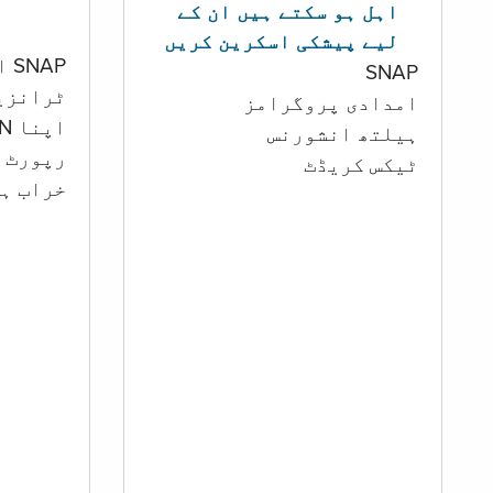
اہل ہو سکتے ہیں ان کے
لیے پیشکی اسکرین کریں
SNAP اور کیش اکاؤنٹ
SNAP
ٹرانزی
امدادی پروگرامز
اپنا PIN تبدیل کرنا
‏ہیلتھ انشورنس
رپورٹ ک
ٹیکس کریڈٹ
خراب ہو