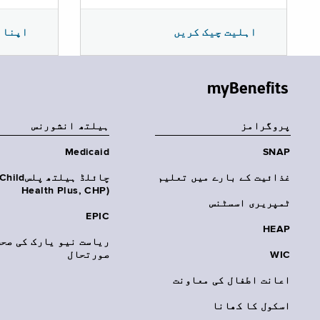
اپنا 
اہلیت چیک کریں
myBenefits
پروگرامز
‏ہیلتھ انشورنس
Medicaid
SNAP
غذائیت کے بارے میں تعلیم
چائلڈ ہیلتھ پلسhild
Health Plus, CHP)‎
ٹمپریری اسسٹنس
EPIC
HEAP
ریاست نیو یارک کی صحت
WIC
صورتحال
اعانت اطفال کی معاونت
اسکول کا کھانا