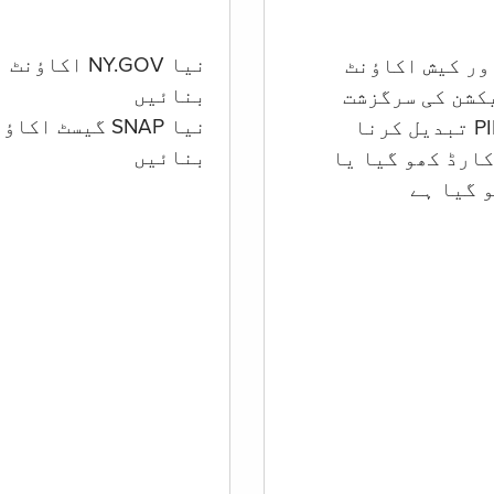
نیا NY.GOV اکاؤنٹ
بنائیں
کشن کی سرگزشت
نیا SNAP گیسٹ اکا
بنائیں
ارڈ کھو گیا یا
 گيا ہے